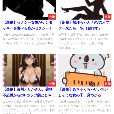
芸能
芸能
【画像】セクシー女優がケンタ
【朗報】加護ちゃん「AVのオフ
ッキーを食べる姿がセクシー！
ァー来たら、No.1目指す」
（出典 previews.123rf.com） （出典 【画
加護亜依 加護 亜依（かご あい、1988年
像】AV女優がケンタッキーを食べる姿が
（昭和63年）2月7日 - ）は、日本のタレ
エロい）1 以下、5ちゃんねるからVIPが...
ント、デュエット歌手、女優、声優、
YouTuber。...
芸能
芸能
【画像】湊川えりかさん、薬物
【画像】めちゃくちゃいい匂い
不起訴からのHカップ袋とじｗｗ
しそうな女の子、見つかる
ｗ
ニュースの要約 薬物事件で逮捕も不起訴
（出典 stampo.fun） （出典 【画像】めち
の元RQ・湊川えりかが週刊FLASHで衝撃
ゃくちゃいい匂いしそうな女の子、見つか
グラビアデビュー。Hカップセミヌードに
る）1 以下、5ちゃんねるからVIPがお送り