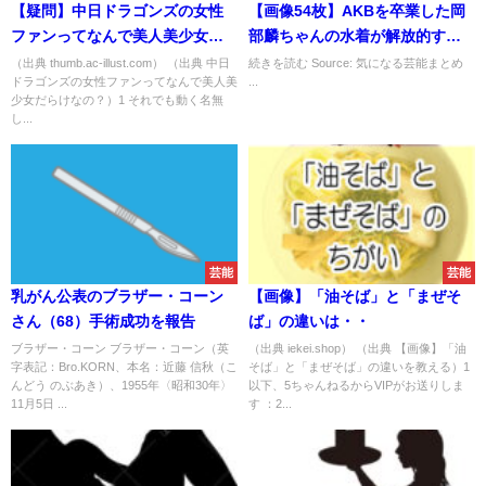
【疑問】中日ドラゴンズの女性
【画像54枚】AKBを卒業した岡
ファンってなんで美人美少女だ
部麟ちゃんの水着が解放的すぎ
らけなの？
るｗｗｗｗｗｗｗｗｗｗｗｗｗ
（出典 thumb.ac-illust.com） （出典 中日
続きを読む Source: 気になる芸能まとめ
ドラゴンズの女性ファンってなんで美人美
...
ｗｗ
少女だらけなの？）1 それでも動く名無
し...
芸能
芸能
乳がん公表のブラザー・コーン
【画像】「油そば」と「まぜそ
さん（68）手術成功を報告
ば」の違いは・・
ブラザー・コーン ブラザー・コーン（英
（出典 iekei.shop） （出典 【画像】「油
字表記：Bro.KORN、本名：近藤 信秋（こ
そば」と「まぜそば」の違いを教える）1
んどう のぶあき）、1955年〈昭和30年〉
以下、5ちゃんねるからVIPがお送りしま
11月5日 ...
す ：2...