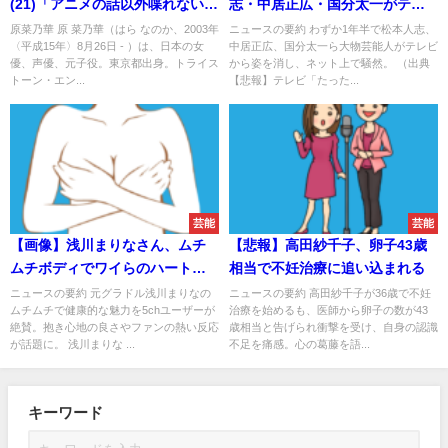
(21)「アニメの話以外喋れない。
志・中居正広・国分太一がテレ
休日はずっと家にいてアニメと
ビから消えるｗｗｗ
原菜乃華 原 菜乃華（はら なのか、2003年
ニュースの要約 わずか1年半で松本人志、
〈平成15年〉8月26日 - ）は、日本の女
中居正広、国分太一ら大物芸能人がテレビ
か見てる」
優、声優、元子役。東京都出身。トライス
から姿を消し、ネット上で騒然。 （出典
トーン・エン...
【悲報】テレビ「たった...
芸能
芸能
【画像】浅川まりなさん、ムチ
【悲報】高田紗千子、卵子43歳
ムチボディでワイらのハート鷲
相当で不妊治療に追い込まれる
掴みやんけｗｗｗｗｗｗｗｗ
ニュースの要約 元グラドル浅川まりなの
ニュースの要約 高田紗千子が36歳で不妊
ムチムチで健康的な魅力を5chユーザーが
治療を始めるも、医師から卵子の数が43
絶賛。抱き心地の良さやファンの熱い反応
歳相当と告げられ衝撃を受け、自身の認識
が話題に。 浅川まりな ...
不足を痛感。心の葛藤を語...
キーワード