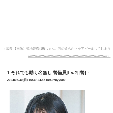
（出典 【画像】菊地姫奈(19)ちゃん、乳の柔らかさをアピールしてしまう
wwwwwwwwwwwwwwwwwwwwwwwwwwwwwwwwwww）
1
それでも動く名無し 警備員[Lv.2][警]
：
2024/06/30(日) 16:39:24.55
ID:GrNlyy600