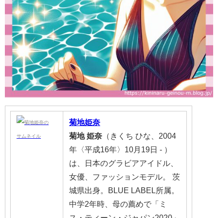
菊地姫奈
菊地
姫奈
（きくち ひな、2004
年〈平成16年〉10月19日 - ）
は、日本のグラビアアイドル、
女優、ファッションモデル。 茨
城県出身。BLUE LABEL所属。
中学2年時、母の薦めで「ミ
ス・ティーン・ジャパン2020」