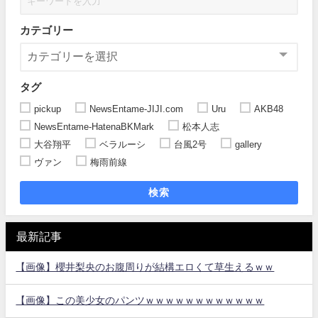
カテゴリー
タグ
pickup
NewsEntame-JIJI.com
Uru
AKB48
NewsEntame-HatenaBKMark
松本人志
大谷翔平
ベラルーシ
台風2号
gallery
ヴァン
梅雨前線
検索
最新記事
【画像】櫻井梨央のお腹周りが結構エロくて草生えるｗｗ
【画像】この美少女のパンツｗｗｗｗｗｗｗｗｗｗｗｗ