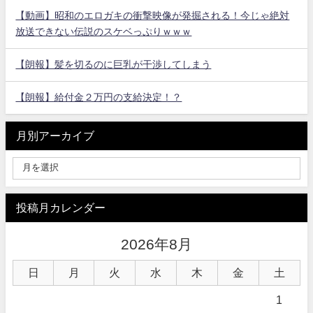
【動画】昭和のエロガキの衝撃映像が発掘される！今じゃ絶対
放送できない伝説のスケベっぷりｗｗｗ
【朗報】髪を切るのに巨乳が干渉してしまう
【朗報】給付金２万円の支給決定！？
月別アーカイブ
投稿月カレンダー
2026年8月
日
月
火
水
木
金
土
1