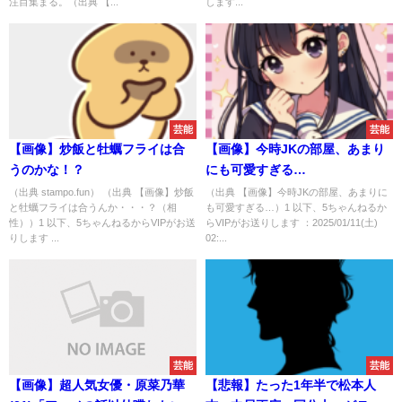
注目集まる。（出典 【...
します...
芸能
芸能
【画像】炒飯と牡蠣フライは合
【画像】今時JKの部屋、あまり
うのかな！？
にも可愛すぎる…
（出典 stampo.fun） （出典 【画像】炒飯
（出典 【画像】今時JKの部屋、あまりに
と牡蠣フライは合うんか・・・？（相
も可愛すぎる…）1 以下、5ちゃんねるか
性））1 以下、5ちゃんねるからVIPがお送
らVIPがお送りします ：2025/01/11(土)
りします ...
02:...
芸能
芸能
【画像】超人気女優・原菜乃華
【悲報】たった1年半で松本人