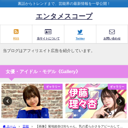
裏話からトレンドまで、芸能界の最新情報を一挙公開！
エンタメスコープ
RSS
当サイトについて
Twitter
お問い合わせ
当ブログはアフィリエイト広告を紹介しています。
女優・アイドル・モデル《Gallery》
ギャラリー
ギャラリー
ホーム
芸能
【画像】菊地姫奈(19)ちゃん、乳の柔らかさをアピールしてし