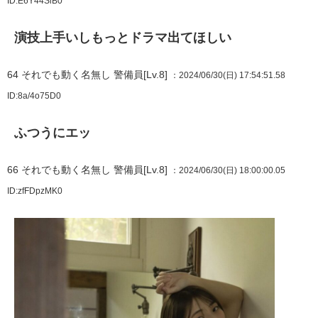
ID:E6Y44SiB0
演技上手いしもっとドラマ出てほしい
64
それでも動く名無し 警備員[Lv.8]
：2024/06/30(日) 17:54:51.58
ID:8a/4o75D0
ふつうにエッ
66
それでも動く名無し 警備員[Lv.8]
：2024/06/30(日) 18:00:00.05
ID:zfFDpzMK0