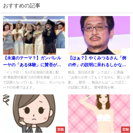
おすすめの記事
速報
速報
【永遠のテーマ？】ガンバレル
【はぁ？】やくみつるさん「例
ーヤの「ある体験」に賛否が分
の件」の説明に呆れるしかない
かれる事態に
事態に
「イッテQ！」ILLIT出演回の見逃し配
粗品、流行語大賞「ふてほど」に異論
信“番組歴代最高”115万再生突破 …口コミ
「お前らが作ってもうてるやん。新しい言
で話題となっている。さらに、ガンバレル
葉」 …賛否」。粗品さんは「ふてほど」
ーヤの出番ではまさ...
の話題に言及し、選考委員を務...
芸能
芸能