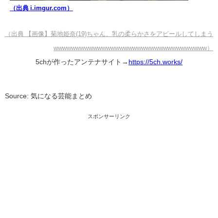
（出典 i.imgur.com）
（出典 【画像】菊地姫奈(19)ちゃん、乳の柔らかさをアピールしてしまう
wwwwwwwwwwwwwwwwwwwwwwwwwwwwwwwwwww）
5chが作ったアンテナサイト→
https://5ch.works/
Source: 気になる芸能まとめ
スポンサーリンク