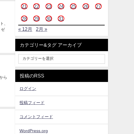
21
22
23
24
25
26
27
28
29
30
31
ント、
« 12月
2月 »
。ゼ
カテゴリー&タグ アーカイブ
投稿のRSS
るから
ログイン
投稿フィード
コメントフィード
WordPress.org