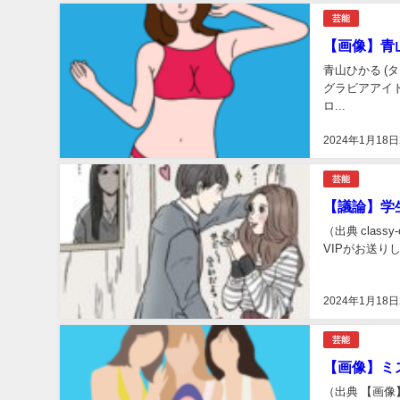
芸能
【画像】青
青山ひかる (タ
グラビアアイド
ロ...
2024年1月18日
芸能
【議論】学
（出典 clas
VIPがお送りします 
2024年1月18日
芸能
【画像】ミス
（出典 【画像