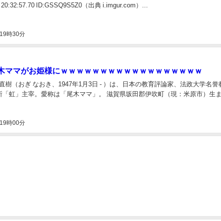
) 20:32:57.70 ID:GSSQ9S5Z0（出典 i.imgur.com）...
19時30分
木ママがお姫様にｗｗｗｗｗｗｗｗｗｗｗｗｗｗｗｗｗｗ
 直樹（おぎ なおき、1947年1月3日 - ）は、日本の教育評論家、法政大学名
所「虹」主宰。愛称は「尾木ママ」。 滋賀県坂田郡伊吹町（現：米原市）生
19時00分