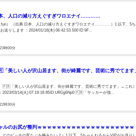
本、人口の減り方えぐすぎワロエナイ…………
mpo.fun） （出典 日本、人口の減り方えぐすぎワロエナイ…………）1 以下、5
します ：2024/01/18(木) 06:42:53.500 ID:9F...
23時00分
🇷「美しい人が沢山居ます、街が綺麗です、芸術に秀でてます
】🇫🇷「美しい人が沢山居ます、街が綺麗です、芸術に秀でてます」←これ）
3/03/14(火) 07:19:18.85ID:URGjj6Np0 🇫🇷「サッカーが強...
22時30分
ャルのお尻が整列ｗｗｗｗｗｗｗｗｗｗｗｗｗｗｗｗｗｗｗｗ
】どのビッチの尻たぶを噛みたい？）1 以下、5ちゃんねるからVIPがお送り