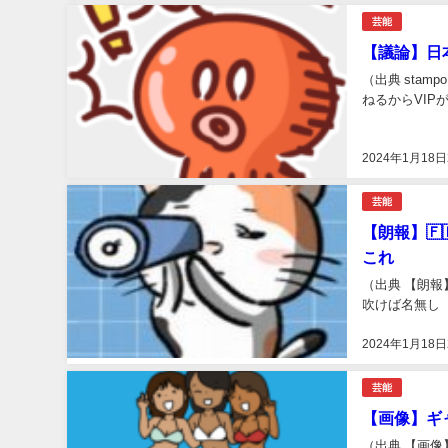
芸能
【議論】日
（出典 sta
ねるからVIPがお送り
2024年1月18日
芸能
【朗報】
これ
（出典 【朗報
吹けば名無し ：202
2024年1月18日
芸能
【画像】ギ
（出典 【画像