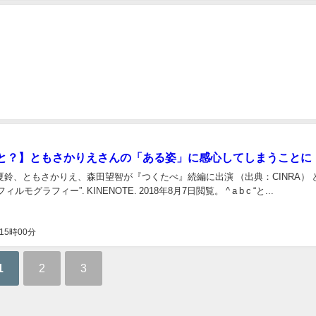
と？】ともさかりえさんの「ある姿」に感心してしまうことに
夏鈴、ともさかりえ、森田望智が『つくたべ』続編に出演 （出典：CINRA） 
ルモグラフィー”. KINENOTE. 2018年8月7日閲覧。 ^ a b c “と...
15時00分
1
2
3