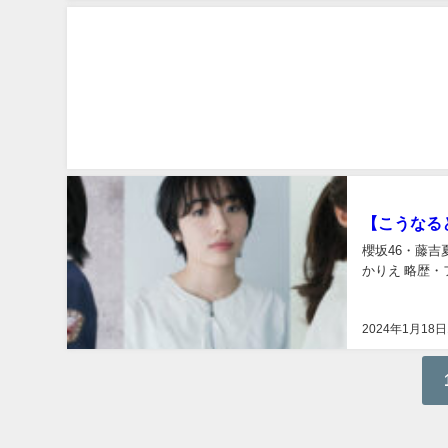
速報
【こうなる
櫻坂46・藤吉
かりえ 略歴・フィ
2024年1月18日