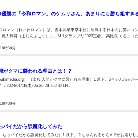
-1優勝の「令和ロマン」のケムリさん、あまりにも勝ち組すぎ
令和ロマン（れいわロマン）は、吉本興業東京本社に所属する日本のお笑いコ
魔人無骨（まじんぶこつ）」。M-1グランプリ2023王者。 髙比良 くるま（
..
18時30分
間がクマに襲われる理由とは！？
d.wikimedia.org） （出典 人間がクマに襲われる理由）1 以下、5ちゃんねるから
24/01/18(木) 05:25:28.753 ID:LN...
18時00分
っパイだから誤魔化してみた
】ちっパイだから誤魔化してみた）1 以下、？ちゃんねるからVIPがお送りし