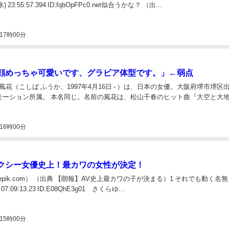
(水) 23:55:57.394 ID:fqbOpFPc0.net似合うかな？ （出...
17時00分
顔めっちゃ可愛いです、グラビア体型です。」←弱点
 風花（こしば ふうか、1997年4月16日 - ）は、日本の女優。大阪府堺市堺区
モーション所属。 本名同じ。名前の風花は、松山千春のヒット曲『大空と大
16時00分
クシー女優史上！最カワの女性が決定！
freepik.com） （出典 【朗報】AV史上最カワの子が決まる）1 それでも動く名無
) 07:09:13.23 ID:E08QhE3g01 さくらゆ...
15時00分