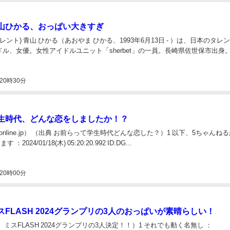
山ひかる、おっぱい大きすぎ
レント) 青山 ひかる（あおやま ひかる、1993年6月13日 - ）は、日本のタレ
ル、女優。女性アイドルユニット「sherbet」の一員。長崎県佐世保市出身
20時30分
生時代、どんな恋をしましたか！？
sy-online.jp） （出典 お前らって学生時代どんな恋した？）1 以下、5ちゃんね
：2024/01/18(木) 05:20:20.992 ID:DG...
20時00分
FLASH 2024グランプリの3人のおっぱいが素晴らしい！
】ミスFLASH 2024グランプリの3人決定！！）1 それでも動く名無し ：