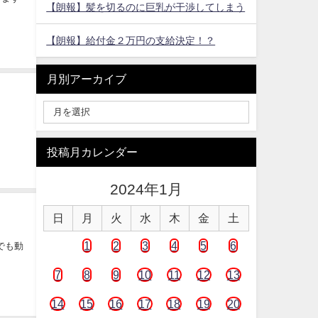
【朗報】髪を切るのに巨乳が干渉してしまう
【朗報】給付金２万円の支給決定！？
月別アーカイブ
投稿月カレンダー
2024年1月
日
月
火
水
木
金
土
1
2
3
4
5
6
れでも動
7
8
9
10
11
12
13
14
15
16
17
18
19
20