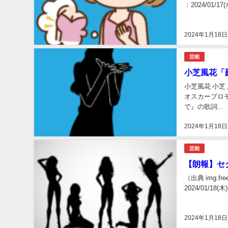
：2024/01/17
2024年1月18日
芸能
小芝風花「
小芝風花 小芝
オスカープロ
で』の歌詞...
2024年1月18日
芸能
【朗報】セ
（出典 img.
2024/01/18(木
2024年1月18日