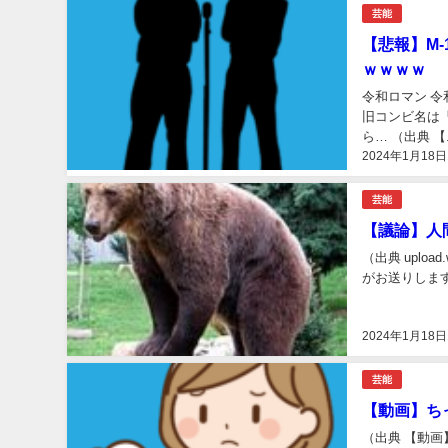
芸能
【悲報】M
ｗｗｗｗ
令和ロマン 
旧コンビ名は「
ら… （出典 【.
2024年1月18日
芸能
【議論】人
（出典 uploa
がお送りします ：20
2024年1月18日
芸能
【動画】ち
（出典 【動画