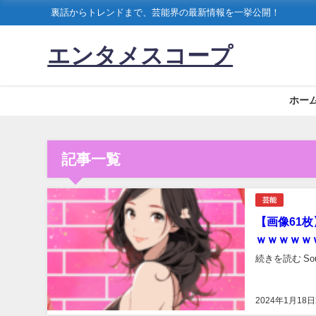
裏話からトレンドまで、芸能界の最新情報を一挙公開！
エンタメスコープ
ホー
記事一覧
芸能
【画像61
ｗｗｗｗｗ
続きを読む Sou
2024年1月18日