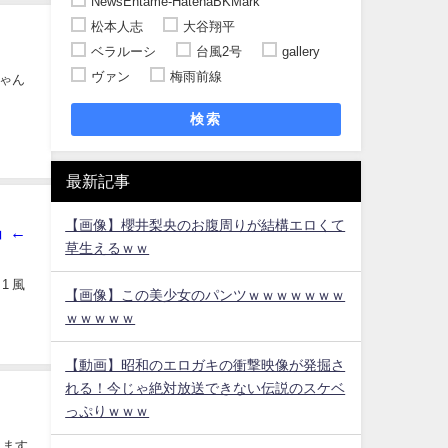
NewsEntame-HatenaBKMark
松本人志
大谷翔平
ベラルーシ
台風2号
gallery
ヴァン
梅雨前線
ちゃん
検索
最新記事
【画像】櫻井梨央のお腹周りが結構エロくて
」←
草生えるｗｗ
1 風
【画像】この美少女のパンツｗｗｗｗｗｗｗ
ｗｗｗｗｗ
【動画】昭和のエロガキの衝撃映像が発掘さ
れる！今じゃ絶対放送できない伝説のスケベ
っぷりｗｗｗ
します