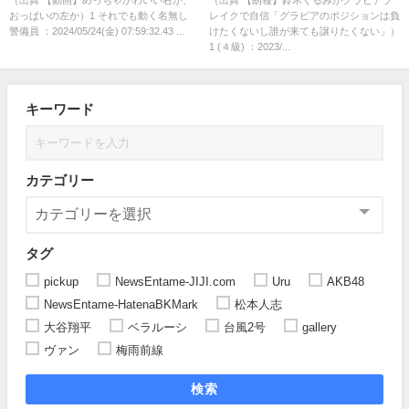
おっぱいの左か）1 それでも動く名無し
レイクで自信「グラビアのポジションは負
来ても譲りたくない」
警備員 ：2024/05/24(金) 07:59:32.43 ...
けたくないし誰が来ても譲りたくない」）
1 (４級) ：2023/...
キーワード
カテゴリー
タグ
pickup
NewsEntame-JIJI.com
Uru
AKB48
NewsEntame-HatenaBKMark
松本人志
大谷翔平
ベラルーシ
台風2号
gallery
ヴァン
梅雨前線
検索