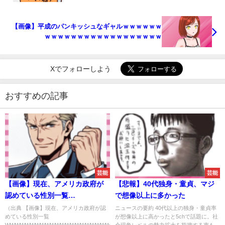
【画像】平成のパンキッシュなギャルｗｗｗｗｗｗ
ｗｗｗｗｗｗｗｗｗｗｗｗｗｗｗｗｗｗ
Xでフォローしよう
おすすめの記事
芸能
芸能
【画像】現在、アメリカ政府が
【悲報】40代独身・童貞、マジ
認めている性別一覧
で想像以上に多かった
WWWWWWWWWWWWWWWWWWWWWWWWWWWWWWWWW
（出典 【画像】現在、アメリカ政府が認
ニュースの要約 40代以上の独身・童貞率
めている性別一覧
が想像以上に高かったと5chで話題に。社