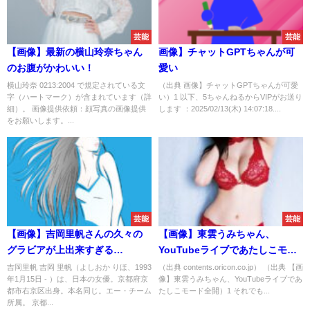
芸能
芸能
【画像】最新の横山玲奈ちゃん
画像】チャットGPTちゃんが可
のお腹がかわいい！
愛い
横山玲奈 0213:2004 で規定されている文
（出典 画像】チャットGPTちゃんが可愛
字（ハートマーク）が含まれています（詳
い）1 以下、5ちゃんねるからVIPがお送り
細）。 画像提供依頼：顔写真の画像提供
します ：2025/02/13(木) 14:07:18....
をお願いします。...
芸能
芸能
【画像】吉岡里帆さんの久々の
【画像】東雲うみちゃん、
グラビアが上出来すぎる
YouTubeライブであたしこモー
wwwwwwwww
ド全開
吉岡里帆 吉岡 里帆（よしおか りほ、1993
（出典 contents.oricon.co.jp） （出典 【画
年1月15日 - ）は、日本の女優。京都府京
像】東雲うみちゃん、YouTubeライブであ
都市右京区出身。本名同じ。エー・チーム
たしこモード全開）1 それでも...
所属。 京都...