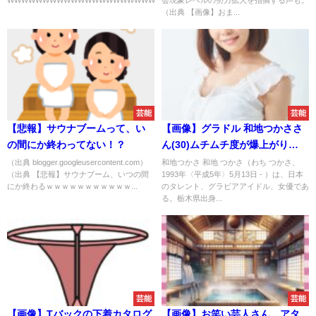
WWWWWWWWWWWWWWWWWWWWWWWWWWWWWWWWWWWWWWWWWW）..
会現象レベルの勢力拡大を指摘する声も。
（出典 【画像】おま...
芸能
芸能
【悲報】サウナブームって、い
【画像】グラドル 和地つかささ
の間にか終わってない！？
ん(30)ムチムチ度が爆上がり
wwwwwwwwwwwwwwwwwww
（出典 blogger.googleusercontent.com）
和地つかさ 和地 つかさ（わち つかさ、
（出典 【悲報】サウナブーム、いつの間
1993年〈平成5年〉5月13日 - ）は、日本
にか終わるｗｗｗｗｗｗｗｗｗｗｗ...
のタレント、グラビアアイドル、女優であ
る。栃木県出身...
芸能
芸能
【画像】Tバックの下着カタログ
【画像】お笑い芸人さん、アタ