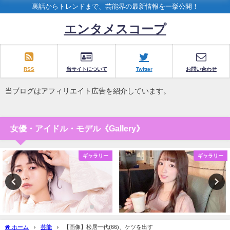
裏話からトレンドまで、芸能界の最新情報を一挙公開！
エンタメスコープ
RSS
当サイトについて
Twitter
お問い合わせ
当ブログはアフィリエイト広告を紹介しています。
女優・アイドル・モデル《Gallery》
ギャラリー
ギャラリー
ホーム
芸能
【画像】松居一代(66)、ケツを出す