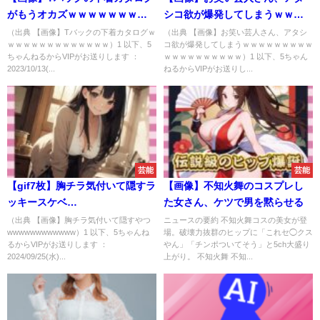
がもうオカズｗｗｗｗｗｗｗｗ
シコ欲が爆発してしまうｗｗｗ
ｗｗｗｗｗｗ
ｗｗｗｗｗｗｗｗｗｗｗｗｗｗ
（出典 【画像】Tバックの下着カタログｗ
（出典 【画像】お笑い芸人さん、アタシ
ｗｗｗｗｗｗｗｗｗｗｗｗｗ）1 以下、5
コ欲が爆発してしまうｗｗｗｗｗｗｗｗｗ
ｗｗ
ちゃんねるからVIPがお送りします ：
ｗｗｗｗｗｗｗｗｗｗ）1 以下、5ちゃん
2023/10/13(...
ねるからVIPがお送りし...
芸能
芸能
【gif7枚】胸チラ気付いて隠すラ
【画像】不知火舞のコスプレし
ッキースケベ
た女さん、ケツで男を黙らせる
wwwwwwwwwwww
（出典 【画像】胸チラ気付いて隠すやつ
ニュースの要約 不知火舞コスの美女が登
wwwwwwwwwwww）1 以下、5ちゃんね
場。破壊力抜群のヒップに「これセ◯クス
るからVIPがお送りします ：
やん」「チンポついてそう」と5ch大盛り
2024/09/25(水)...
上がり。 不知火舞 不知...