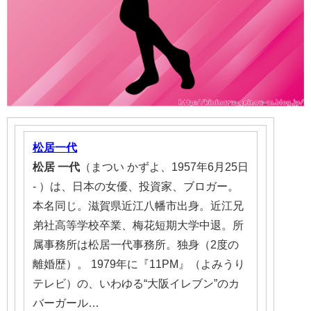
松居一代
松居
一代
（まつい かずよ、1957年6月25日
- ）は、日本の女優、投資家、ブロガー。
本名同じ。滋賀県近江八幡市出身。近江兄
弟社高等学校卒業、梅花短期大学中退。所
属事務所は
松居一代
事務所。独身（2度の
離婚歴）。 1979年に『11PM』（よみうり
テレビ）の、いわゆる“大阪イレブン”のカ
バーガール…