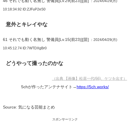
46
それでも動く名無し 警備員[Lv.29(前23)][苗]
：2024/04/29(月)
10:18:34.92
ID:ZJFuP2eS0
意外とキレイやな
61
それでも動く名無し 警備員[Lv.15(前23)][苗]
：2024/04/29(月)
10:45:12.74
ID:7WTDXgBr0
どうやって撮ったのかな
（出典 【画像】松居一代(66)、ケツを出す）
5chが作ったアンテナサイト→
https://5ch.works/
Source: 気になる芸能まとめ
スポンサーリンク