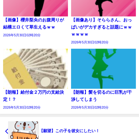
【画像】櫻井梨央のお腹周りが
【画像あり】そららさん、おっ
結構エロくて草生えるｗｗ
ぱいがデカすぎると話題にｗｗ
ｗｗｗｗ
2026年5月30日02時20分
2026年5月30日02時20分
【朗報】給付金２万円の支給決
【朗報】髪を切るのに巨乳が干
定！？
渉してしまう
2026年5月30日02時20分
2026年5月30日02時20分
【願望】この子を彼女にしたい！