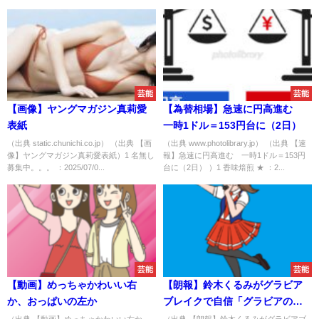
芸能
芸能
【画像】ヤングマガジン真莉愛
【為替相場】急速に円高進む
表紙
一時1ドル＝153円台に（2日）
（出典 static.chunichi.co.jp） （出典 【画
（出典 www.photolibrary.jp） （出典 【速
像】ヤングマガジン真莉愛表紙）1 名無し
報】急速に円高進む 一時1ドル＝153円
募集中。。。 ：2025/07/0...
台に（2日） ）1 香味焙煎 ★ ：2...
芸能
芸能
【動画】めっちゃかわいい右
【朗報】鈴木くるみがグラビア
か、おっぱいの左か
ブレイクで自信「グラビアのポ
ジションは負けたくないし誰が
（出典 【動画】めっちゃかわいい右か、
（出典 【朗報】鈴木くるみがグラビアブ