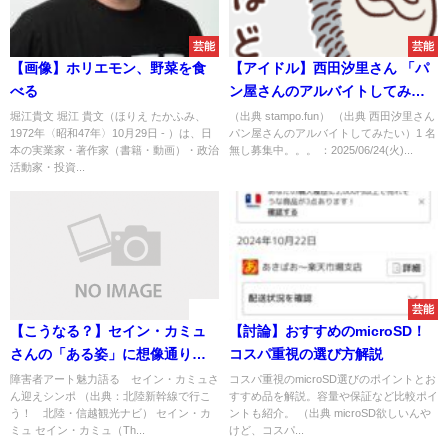
芸能
芸能
【画像】ホリエモン、野菜を食
【アイドル】西田汐里さん 「パ
べる
ン屋さんのアルバイトしてみた
い」
堀江貴文 堀江 貴文（ほりえ たかふみ、
（出典 stampo.fun） （出典 西田汐里さん
1972年〈昭和47年〉10月29日 - ）は、日
パン屋さんのアルバイトしてみたい）1 名
本の実業家・著作家（書籍・動画）・政治
無し募集中。。。 ：2025/06/24(火)...
活動家・投資...
速報
芸能
【こうなる？】セイン・カミュ
【討論】おすすめのmicroSD！
さんの「ある姿」に想像通りと
コスパ重視の選び方解説
いう声が続出する
障害者アート魅力語る セイン・カミュさ
コスパ重視のmicroSD選びのポイントとお
ん迎えシンポ （出典：北陸新幹線で行こ
すすめ品を解説。容量や保証など比較ポイ
う！ 北陸・信越観光ナビ） セイン・カ
ントも紹介。 （出典 microSD欲しいんや
ミュ セイン・カミュ（Th...
けど、コスパ...