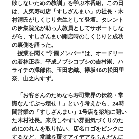
敗しないための教訓」を学ぶ本番組。この日
は、人気寿司店「すしざんまい」の社長・木
村清氏がしくじり先生として登壇。タレント
の伊集院光が助っ人教員としてサポートしな
がら、すしざんまい開店時のしくじりと成功
の裏側を語った。
授業を聞く”学園メンバー”は、オードリー
の若林正恭、平成ノブシコブシの吉村崇、ハ
ライチの澤部佑、玉田志織、欅坂46の松田里
奈、山之内すず。
「お客さんのためなら寿司業界の伝統・常
識なんてぶっ壊せ！」という考えから、24時
間営業の「すしざんまい」1号店を築地に開い
た木村社長。来店しやすい雰囲気づくりのた
めにのれんを取り払い、店名ロゴをピンクに
するなど、常識を覆すアイデアをふんだんに