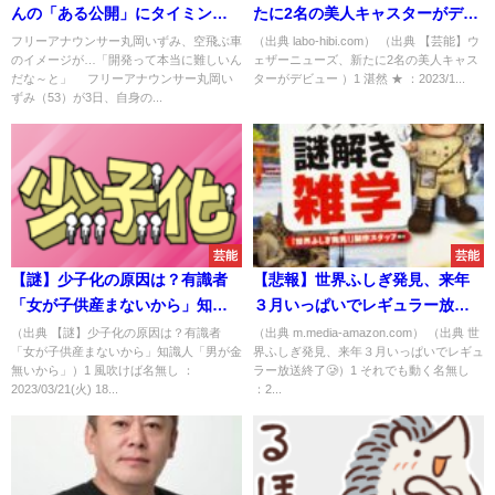
んの「ある公開」にタイミング
たに2名の美人キャスターがデビ
の悪さを感じることに
ュー！
フリーアナウンサー丸岡いずみ、空飛ぶ車
（出典 labo-hibi.com） （出典 【芸能】ウ
のイメージが…「開発って本当に難しいん
ェザーニューズ、新たに2名の美人キャス
だな～と」 フリーアナウンサー丸岡い
ターがデビュー ）1 湛然 ★ ：2023/1...
ずみ（53）が3日、自身の...
芸能
芸能
【謎】少子化の原因は？有識者
【悲報】世界ふしぎ発見、来年
「女が子供産まないから」知識
３月いっぱいでレギュラー放送
人「男が金無いから」
終了へ🥲
（出典 【謎】少子化の原因は？有識者
（出典 m.media-amazon.com） （出典 世
「女が子供産まないから」知識人「男が金
界ふしぎ発見、来年３月いっぱいでレギュ
無いから」）1 風吹けば名無し ：
ラー放送終了🥲）1 それでも動く名無し
2023/03/21(火) 18...
：2...