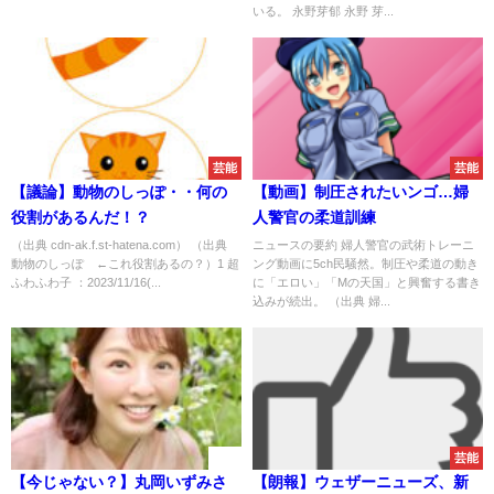
いる。 永野芽郁 永野 芽...
芸能
芸能
【議論】動物のしっぽ・・何の
【動画】制圧されたいンゴ…婦
役割があるんだ！？
人警官の柔道訓練
（出典 cdn-ak.f.st-hatena.com） （出典
ニュースの要約 婦人警官の武術トレーニ
動物のしっぽ ←これ役割あるの？）1 超
ング動画に5ch民騒然。制圧や柔道の動き
ふわふわ子 ：2023/11/16(...
に「エロい」「Mの天国」と興奮する書き
込みが続出。 （出典 婦...
速報
芸能
【今じゃない？】丸岡いずみさ
【朗報】ウェザーニューズ、新