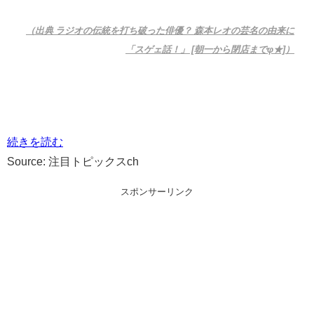
（出典 ラジオの伝統を打ち破った俳優？ 森本レオの芸名の由来に
「スゲェ話！」 [朝一から閉店までφ★]）
続きを読む
Source: 注目トピックスch
スポンサーリンク