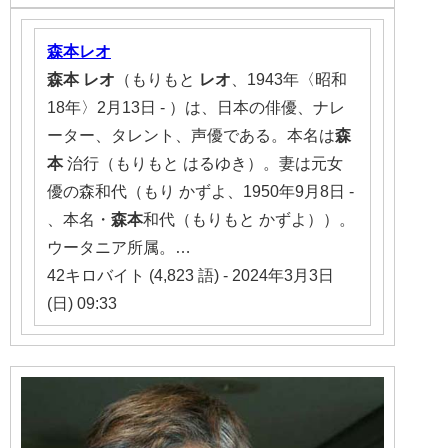
森本レオ
森本
レオ
（もりもと
レオ
、1943年〈昭和
18年〉2月13日 - ）は、日本の俳優、ナレ
ーター、タレント、声優である。本名は
森
本
治行（もりもと はるゆき）。妻は元女
優の森和代（もり かずよ、1950年9月8日 -
、本名・
森本
和代（もりもと かずよ））。
ウータニア所属。…
42キロバイト (4,823 語) - 2024年3月3日
(日) 09:33