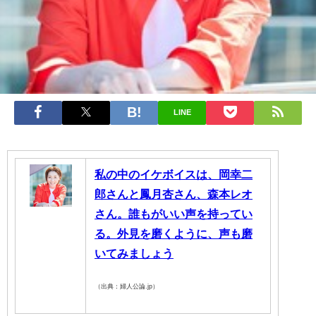
LINE
私の中のイケボイスは、岡幸二
郎さんと鳳月杏さん、森本レオ
さん。誰もがいい声を持ってい
る。外見を磨くように、声も磨
いてみましょう
（出典：婦人公論.jp）