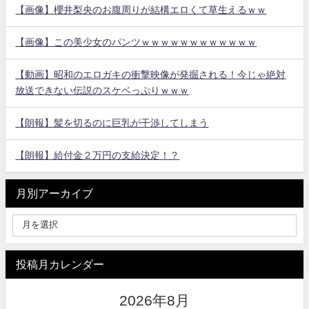
【画像】櫻井梨央のお腹周りが結構エロくて草生えるｗｗ
【画像】この美少女のパンツｗｗｗｗｗｗｗｗｗｗｗｗ
【動画】昭和のエロガキの衝撃映像が発掘される！今じゃ絶対
放送できない伝説のスケベっぷりｗｗｗ
【朗報】髪を切るのに巨乳が干渉してしまう
【朗報】給付金２万円の支給決定！？
月別アーカイブ
投稿月カレンダー
2026年8月