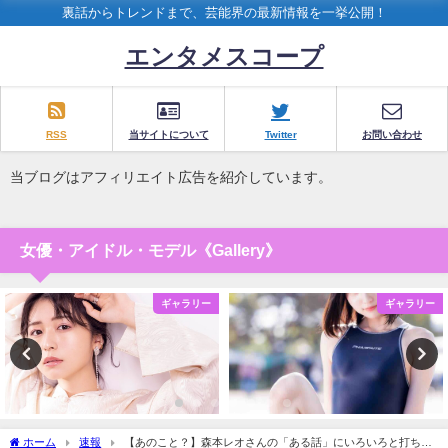
裏話からトレンドまで、芸能界の最新情報を一挙公開！
エンタメスコープ
RSS
当サイトについて
Twitter
お問い合わせ
当ブログはアフィリエイト広告を紹介しています。
女優・アイドル・モデル《Gallery》
ギャラリー
ギャラリー
ホーム
速報
【あのこと？】森本レオさんの「ある話」にいろいろと打ち破