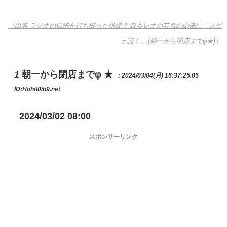
（出典 ラジオの伝統を打ち破った俳優？ 森本レオの芸名の由来に「スゲ
ェ話！」 [朝一から閉店までφ★]）
1
朝一から閉店までφ ★
：2024/03/04(月) 16:37:25.05
ID:Hohtl0/b9.net
2024/03/02 08:00
スポンサーリンク