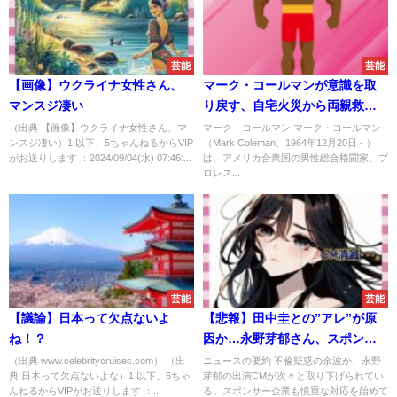
芸能
芸能
【画像】ウクライナ女性さん、
マーク・コールマンが意識を取
マンスジ凄い
り戻す、自宅火災から両親救出
後、昏睡状態から目覚める
（出典 【画像】ウクライナ女性さん、マ
マーク・コールマン マーク・コールマン
ンスジ凄い）1 以下、5ちゃんねるからVIP
（Mark Coleman、1964年12月20日 - ）
がお送りします ：2024/09/04(水) 07:46:...
は、アメリカ合衆国の男性総合格闘家、プ
ロレス...
芸能
芸能
【議論】日本って欠点ないよ
【悲報】田中圭との”アレ”が原
ね！？
因か…永野芽郁さん、スポンサ
ー撤退してしまう
（出典 www.celebritycruises.com） （出
ニュースの要約 不倫疑惑の余波か、永野
典 日本って欠点ないよな）1 以下、5ちゃ
芽郁の出演CMが次々と取り下げられてい
んねるからVIPがお送りします ：...
る。スポンサー企業も慎重な対応を始めて