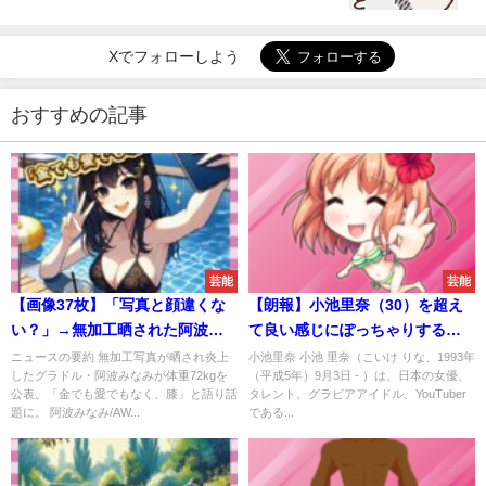
Xでフォローしよう
おすすめの記事
芸能
芸能
【画像37枚】「写真と顔違くな
【朗報】小池里奈（30）を超え
い？」→無加工晒された阿波み
て良い感じにぽっちゃりするｗ
なみ、体重72kgだったｗｗｗｗ
ｗｗｗｗｗｗｗｗｗｗｗｗｗｗ
ニュースの要約 無加工写真が晒され炎上
小池里奈 小池 里奈（こいけ りな、1993年
したグラドル・阿波みなみが体重72kgを
（平成5年）9月3日 - ）は、日本の女優、
ｗ
ｗｗ
公表。「金でも愛でもなく、膝」と語り話
タレント、グラビアアイドル、YouTuber
題に。 阿波みなみ/AW...
である...