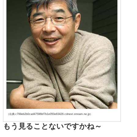
（出典 c799eb2b0cad47596bf7b1e050e83426.cdnext.stream.ne.jp）
もう見ることないですかね～