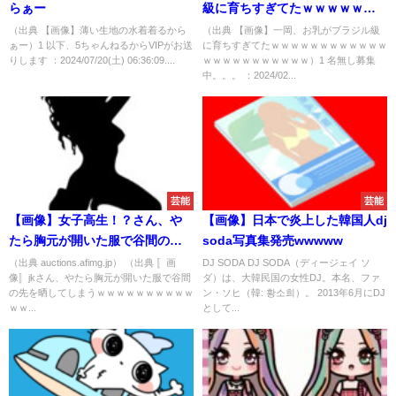
らぁー
級に育ちすぎてたｗｗｗｗｗｗ
ｗｗｗｗｗｗｗｗｗｗｗｗｗｗ
（出典 【画像】薄い生地の水着着るから
（出典 【画像】一岡、お乳がブラジル級
ぁー）1 以下、5ちゃんねるからVIPがお送
に育ちすぎてたｗｗｗｗｗｗｗｗｗｗｗｗ
ｗｗｗ
りします ：2024/07/20(土) 06:36:09....
ｗｗｗｗｗｗｗｗｗｗｗ）1 名無し募集
中。。。 ：2024/02...
芸能
芸能
【画像】女子高生！？さん、や
【画像】日本で炎上した韓国人dj
たら胸元が開いた服で谷間の先
soda写真集発売wwwww
を晒してしまうｗｗｗｗｗｗｗ
（出典 auctions.afimg.jp） （出典 〚画
DJ SODA DJ SODA（ディージェイ ソ
像〛jkさん、やたら胸元が開いた服で谷間
ダ）は、大韓民国の女性DJ。本名、ファ
ｗｗｗｗｗｗｗ
の先を晒してしまうｗｗｗｗｗｗｗｗｗｗ
ン・ソヒ（韓: 황소희）。 2013年6月にDJ
ｗｗ...
として...