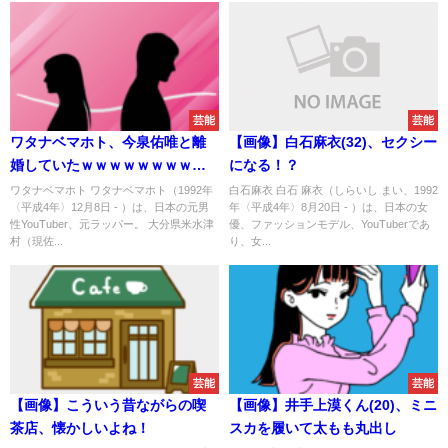
芸能
芸能
ワタナベマホト、今泉佑唯と離
【画像】白石麻衣(32)、セクシー
婚していたｗｗｗｗｗｗｗｗｗ
になる！？
ｗｗｗｗｗｗｗｗｗｗｗｗｗｗ
ワタナベマホト ワタナベマホト（1992年
白石麻衣 白石 麻衣（しらいし まい、1992
〈平成4年〉12月8日 - ）は、日本の元男
年〈平成4年〉8月20日 - ）は、日本の女
ｗｗ
性YouTuber、元ラッパー。 大分県米水津
優、ファッションモデル、YouTuberであ
村（現佐...
り、女...
芸能
芸能
【画像】こういう昔ながらの喫
【画像】井手上漠くん(20)、ミニ
茶店、懐かしいよね！
スカを履いて太もも丸出し