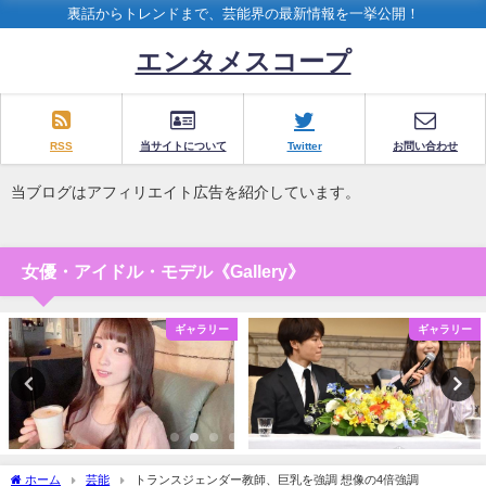
裏話からトレンドまで、芸能界の最新情報を一挙公開！
エンタメスコープ
RSS
当サイトについて
Twitter
お問い合わせ
当ブログはアフィリエイト広告を紹介しています。
女優・アイドル・モデル《Gallery》
ギャラリー
ギャラリー
ホーム
芸能
トランスジェンダー教師、巨乳を強調 想像の4倍強調