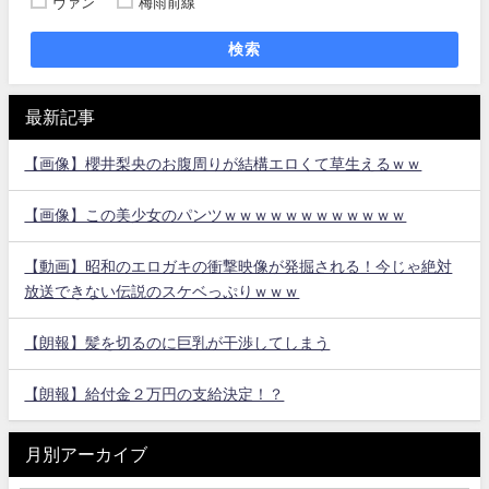
ヴァン
梅雨前線
検索
最新記事
【画像】櫻井梨央のお腹周りが結構エロくて草生えるｗｗ
【画像】この美少女のパンツｗｗｗｗｗｗｗｗｗｗｗｗ
【動画】昭和のエロガキの衝撃映像が発掘される！今じゃ絶対
放送できない伝説のスケベっぷりｗｗｗ
【朗報】髪を切るのに巨乳が干渉してしまう
【朗報】給付金２万円の支給決定！？
月別アーカイブ