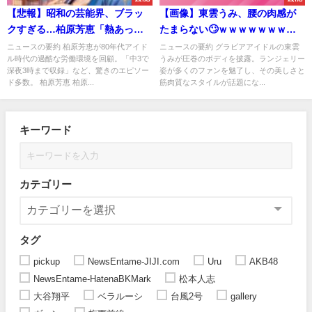
【悲報】昭和の芸能界、ブラッ
【画像】東雲うみ、腰の肉感が
クすぎる…柏原芳恵「熱あって
たまらない🙄ｗｗｗｗｗｗｗｗ
も撮影」
ｗｗｗｗｗｗｗｗｗｗｗ
ニュースの要約 柏原芳恵が80年代アイド
ニュースの要約 グラビアアイドルの東雲
ル時代の過酷な労働環境を回顧。「中3で
うみが圧巻のボディを披露。ランジェリー
深夜3時まで収録」など、驚きのエピソー
姿が多くのファンを魅了し、その美しさと
ド多数。 柏原芳恵 柏原...
筋肉質なスタイルが話題にな...
キーワード
カテゴリー
タグ
pickup
NewsEntame-JIJI.com
Uru
AKB48
NewsEntame-HatenaBKMark
松本人志
大谷翔平
ベラルーシ
台風2号
gallery