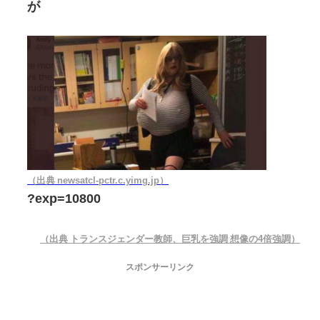
が
（出典 newsatcl-pctr.c.yimg.jp）
?exp=10800
（出典 トランスジェンダー教師、巨乳を強調 想像の4倍強調）
スポンサーリンク