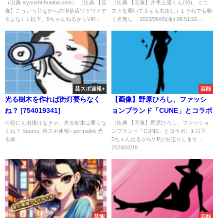
（出典 eiyoushi-hutaba.com） （出典 【画
（出典 【画像】井手上漠くん(20)、ミニ
像】こういう昔ながらの喫茶店ワクワクす
スカを履いて太もも丸出し）1 それでも動
るよな）1 以下、5ちゃんねるからVIP...
く名無し ：2023/05/05(金) 08:51:52....
芸スポ速報+
芸能
光る樹木を作れば街灯要らなく
【画像】野原ひろし、ファッシ
ね？ [754019341]
ョンブランド「CUNE」とコラボ
何処にも出掛けなきゃ、光る樹木は要らな
（出典 【画像】野原ひろし、ファッショ
くね？ Source: 芸スポ速報+ permalink:光
ンブランド「CUNE」とコラボ）1 以下、
る樹...
5ちゃんねるからVIPがお送りします ：
2024/03/19...
芸能
芸能