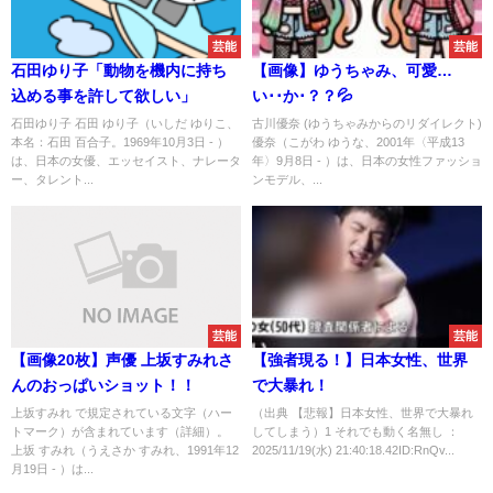
芸能
芸能
石田ゆり子「動物を機内に持ち
【画像】ゆうちゃみ、可愛…
込める事を許して欲しい」
い･･か･？？💦
石田ゆり子 石田 ゆり子（いしだ ゆりこ、
古川優奈 (ゆうちゃみからのリダイレクト)
本名：石田 百合子。1969年10月3日 - ）
優奈（こがわ ゆうな、2001年〈平成13
は、日本の女優、エッセイスト、ナレータ
年〉9月8日 - ）は、日本の女性ファッショ
ー、タレント...
ンモデル、...
芸能
芸能
【画像20枚】声優 上坂すみれさ
【強者現る！】日本女性、世界
んのおっぱいショット！！
で大暴れ！
上坂すみれ で規定されている文字（ハー
（出典 【悲報】日本女性、世界で大暴れ
トマーク）が含まれています（詳細）。
してしまう）1 それでも動く名無し ：
上坂 すみれ（うえさか すみれ、1991年12
2025/11/19(水) 21:40:18.42ID:RnQv...
月19日 - ）は...