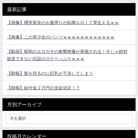
最新記事
【画像】櫻井梨央のお腹周りが結構エロくて草生えるｗｗ
【画像】この美少女のパンツｗｗｗｗｗｗｗｗｗｗｗｗ
【動画】昭和のエロガキの衝撃映像が発掘される！今じゃ絶対
放送できない伝説のスケベっぷりｗｗｗ
【朗報】髪を切るのに巨乳が干渉してしまう
【朗報】給付金２万円の支給決定！？
月別アーカイブ
投稿月カレンダー