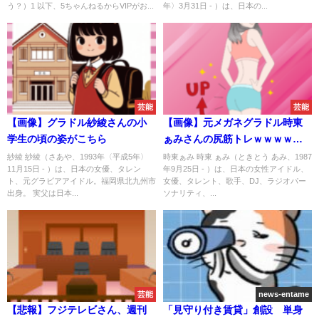
う？）1 以下、5ちゃんねるからVIPがお...
年〉3月31日 - ）は、日本の...
芸能
芸能
【画像】グラドル紗綾さんの小
【画像】元メガネグラドル時東
学生の頃の姿がこちら
ぁみさんの尻筋トレｗｗｗｗｗ
ｗｗｗｗｗｗｗ‍ｗｗｗ‍ｗｗｗ
紗綾 紗綾（さあや、1993年〈平成5年〉
時東ぁみ 時東 ぁみ（ときとう あみ、1987
11月15日 - ）は、日本の女優、タレン
年9月25日 - ）は、日本の女性アイドル、
ト、元グラビアアイドル。福岡県北九州市
女優、タレント、歌手、DJ、ラジオパー
出身。 実父は日本...
ソナリティ、...
芸能
news-entame
【悲報】フジテレビさん、週刊
「見守り付き賃貸」創設 単身