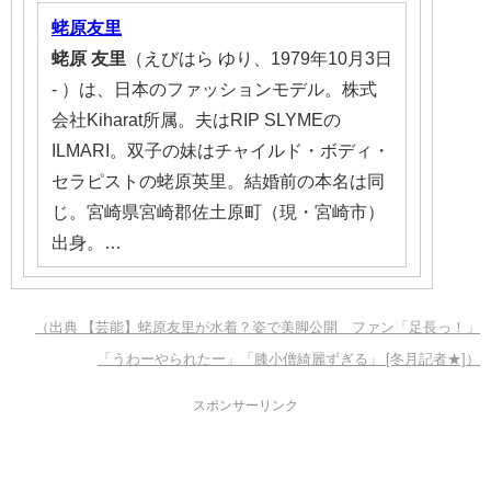
蛯原友里
蛯原
友里
（えびはら ゆり、1979年10月3日
- ）は、日本のファッションモデル。株式
会社Kiharat所属。夫はRIP SLYMEの
ILMARI。双子の妹はチャイルド・ボディ・
セラピストの蛯原英里。結婚前の本名は同
じ。宮崎県宮崎郡佐土原町（現・宮崎市）
出身。…
（出典 【芸能】蛯原友里が水着？姿で美脚公開 ファン「足長っ！」
「うわーやられたー」「膝小僧綺麗ずぎる」 [冬月記者★]）
スポンサーリンク