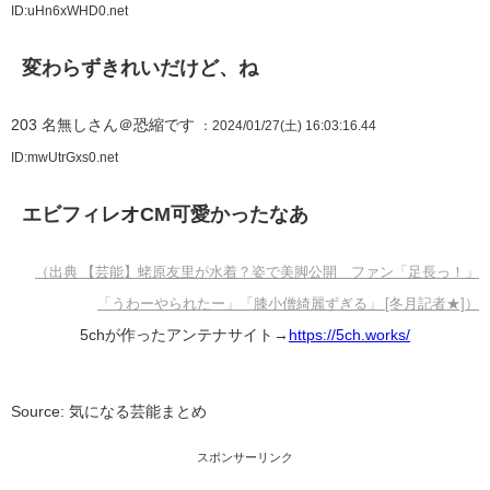
ID:uHn6xWHD0.net
変わらずきれいだけど、ね
203
名無しさん＠恐縮です
：2024/01/27(土) 16:03:16.44
ID:mwUtrGxs0.net
エビフィレオCM可愛かったなあ
（出典 【芸能】蛯原友里が水着？姿で美脚公開 ファン「足長っ！」
「うわーやられたー」「膝小僧綺麗ずぎる」 [冬月記者★]）
5chが作ったアンテナサイト→
https://5ch.works/
Source: 気になる芸能まとめ
スポンサーリンク