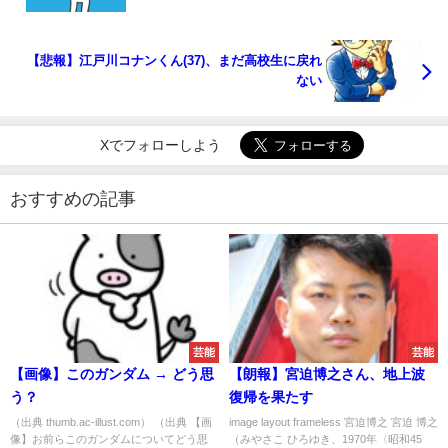
【悲報】江戸川コナンくん(37)、まだ高校生に戻れ
ない
Xでフォローしよう
おすすめの記事
芸能
芸能
【画像】このガンダム → どう思
【朗報】宮迫博之さん、地上波
う？
復帰を果たす
（出典 thumb.ac-illust.com） （出典 【画
image layout frameless 宮迫博之 宮迫 博之
像】お前らこのガンダムについてどう思
（みやさこ ひろゆき、1970年〈昭和45