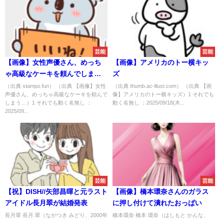
芸能
芸能
【画像】女性声優さん、めっち
【画像】アメリカのトー横キッ
ゃ高級なケーキを頼んでしま
ズ
う…
（出典 stampo.fun） （出典 【画像】女性
（出典 thumb.ac-illust.com） （出典 【画
声優さん、めっちゃ高級なケーキを頼んで
像】アメリカのトー横キッズ）1 それでも
しまう…）1 それでも動く名無し ：
動く名無し ：2025/09/18(木...
2025/09...
芸能
芸能
【祝】DISH//矢部昌暉と元ラスト
【画像】橋本環奈さんのガラス
アイドル長月翠が結婚発表
に押し付けて潰れたおっぱい
長月翠 長月 翠（ながつき みどり、2000年
橋本環奈 橋本 環奈（はしもと かんな、