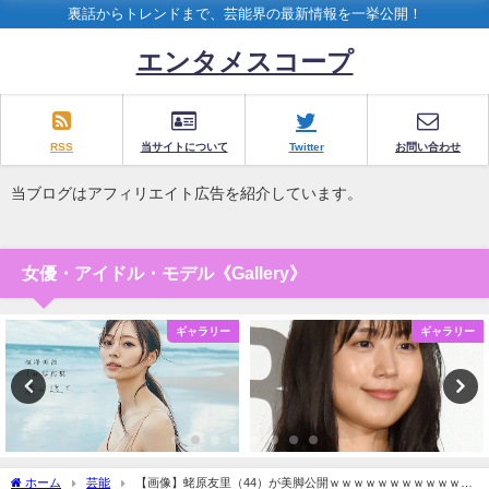
裏話からトレンドまで、芸能界の最新情報を一挙公開！
エンタメスコープ
RSS
当サイトについて
Twitter
お問い合わせ
当ブログはアフィリエイト広告を紹介しています。
女優・アイドル・モデル《Gallery》
ラリー
ギャラリー
ギャ
ホーム
芸能
【画像】蛯原友里（44）が美脚公開ｗｗｗｗｗｗｗｗｗｗｗｗ