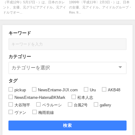
（平成12年）5月17日 - ）は、日本のタレ
1999年〈平成11年〉2月3日 - ）は、日本
ント、女優、元グラビアアイドル。元アイ
の女優、元アイドル。アイドルグループ・
ドルでオー...
Rev. fr...
キーワード
カテゴリー
タグ
pickup
NewsEntame-JIJI.com
Uru
AKB48
NewsEntame-HatenaBKMark
松本人志
大谷翔平
ベラルーシ
台風2号
gallery
ヴァン
梅雨前線
検索