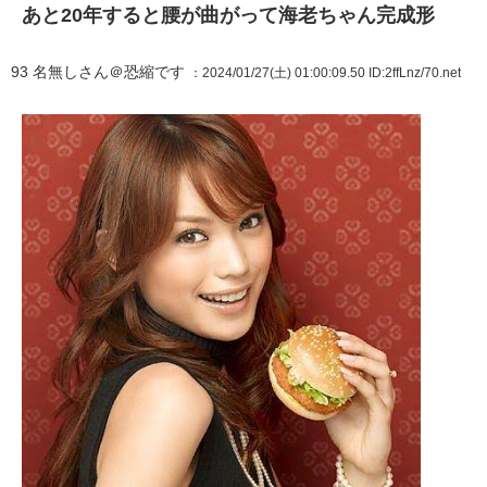
あと20年すると腰が曲がって海老ちゃん完成形
93
名無しさん＠恐縮です
：2024/01/27(土) 01:00:09.50
ID:2ffLnz/70.net