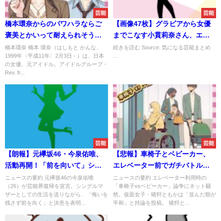
芸能
芸能
橋本環奈からのパワハラならご
【画像47枚】グラビアから女優
褒美とかいって耐えられそうだ
までこなす小貫莉奈さん、エロ
よなｗｗｗｗｗｗｗｗｗｗｗｗ
いボディの持ち主だったｗｗｗ
橋本環奈 橋本 環奈（はしもと かんな、
続きを読む Source: 気になる芸能まとめ
1999年〈平成11年〉2月3日 - ）は、日本
...
ｗｗｗｗｗｗｗｗｗｗｗｗ
ｗｗｗｗｗｗｗｗｗｗｗｗｗｗ
の女優、元アイドル。アイドルグループ・
ｗ
Rev. fr...
芸能
芸能
【朗報】元欅坂46・今泉佑唯、
【悲報】車椅子とベビーカー、
活動再開！「前を向いて」シン
エレベーター前でガチバトル勃
ママで復帰へ
発
ニュースの要約 元欅坂46の今泉佑唯
ニュースの要約 エレベーター利用時の
（26）が芸能界復帰を宣言。シングルマ
「車椅子vsベビーカー」論争にネット騒
ザーとしての生活を送りながら、「悔いを
然。仮面女子・猪狩ともかは「並んだ順が
残さず前を向く」と決意を表明...
平和」と持論を投稿。 猪狩と...