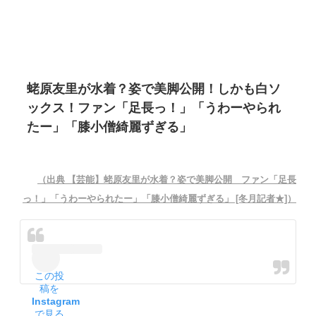
蛯原友里が水着？姿で美脚公開！しかも白ソ
ックス！ファン「足長っ！」「うわーやられ
たー」「膝小僧綺麗ずぎる」
（出典 【芸能】蛯原友里が水着？姿で美脚公開 ファン「足長
っ！」「うわーやられたー」「膝小僧綺麗ずぎる」 [冬月記者★]）
この投
稿を
Instagram
で見る