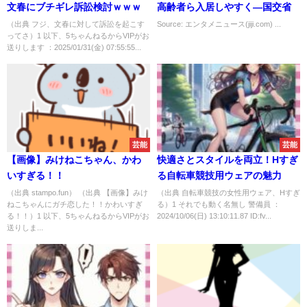
文春にブチギレ訴訟検討ｗｗｗ
高齢者ら入居しやすく―国交省
（出典 フジ、文春に対して訴訟を起こす
Source: エンタメニュース(jiji.com) ...
ってさ）1 以下、5ちゃんねるからVIPがお
送りします ：2025/01/31(金) 07:55:55...
芸能
芸能
【画像】みけねこちゃん、かわ
快適さとスタイルを両立！Hすぎ
いすぎる！！
る自転車競技用ウェアの魅力
（出典 stampo.fun） （出典 【画像】みけ
（出典 自転車競技の女性用ウェア、Hすぎ
ねこちゃんにガチ恋した！！かわいすぎ
る）1 それでも動く名無し 警備員 ：
る！！）1 以下、5ちゃんねるからVIPがお
2024/10/06(日) 13:10:11.87 ID:fv...
送りしま...