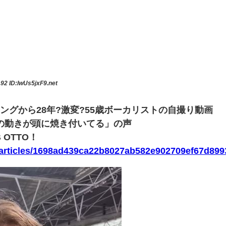
.92
ID:lwUs5jxF9.net
ングから28年?激変?55歳ボーカリストの自撮り動画
の動きが頭に焼き付いてる」の声
B OTTO！
p/articles/1698ad439ca22b8027ab582e902709ef67d899