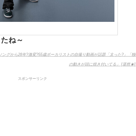
したね～
ソングから28年?激変?55歳ボーカリストの自撮り動画が話題「太った?」「独
の動きが頭に焼き付いてる」 [湛然★]
スポンサーリンク