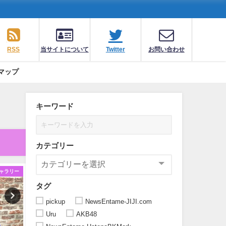
RSS
当サイトについて
Twitter
お問い合わせ
マップ
キーワード
カテゴリー
ャラリー
ギャラリー
ギ
タグ
pickup
NewsEntame-JIJI.com
Uru
AKB48