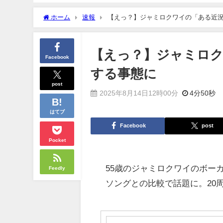
ホーム
速報
【えっ？】ジャミロクワイの「ある近
【えっ？】ジャミロク
Facebook
する事態に
post
2025年8月14日12時00分
4分50秒
はてブ
Facebook
post
Pocket
55歳のジャミロクワイのボー
Feedly
ソングとの比較で話題に。20