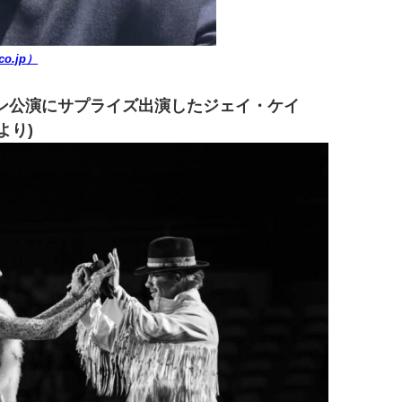
.co.jp）
ドン公演にサプライズ出演したジェイ・ケイ
より)