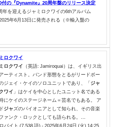
の『Dynamite』20周年盤のリリース決定
周年を迎えるジャミロクワイの6thアルバム
Pで2025年6月13日に発売される（※輸入盤の
ミロクワイ
ミロクワイ
（英語: Jamiroquai）は、イギリス出
アーティスト。バンド形態をとるがリードボー
のジェイ・ケイのソロユニットであり、「
ジャ
クワイ
」はケイを中心としたユニット名である
時にケイのステージネーム＝芸名でもある。 ア
ド
ジャ
ズのパイオニアとして知られ、その音楽
ファンク・ロックとしても語られる。…
ロバイト (7,538 語) - 2025年6月24日 (火) 14:25