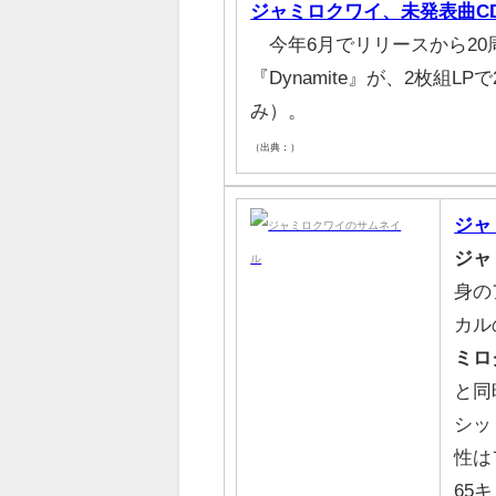
ジャミロクワイ、未発表曲CD付
今年6月でリリースから20
『Dynamite』が、2枚組L
み）。
（出典：）
ジャ
ジャ
身の
カル
ミロ
と同
シッ
性は
65キ