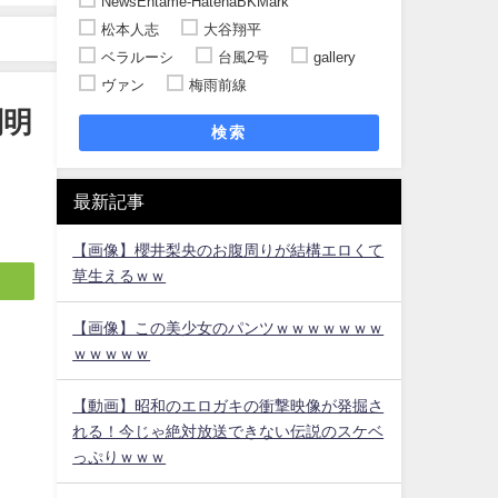
NewsEntame-HatenaBKMark
松本人志
大谷翔平
ベラルーシ
台風2号
gallery
ヴァン
梅雨前線
判明
検索
最新記事
【画像】櫻井梨央のお腹周りが結構エロくて
草生えるｗｗ
【画像】この美少女のパンツｗｗｗｗｗｗｗ
ｗｗｗｗｗ
【動画】昭和のエロガキの衝撃映像が発掘さ
れる！今じゃ絶対放送できない伝説のスケベ
っぷりｗｗｗ