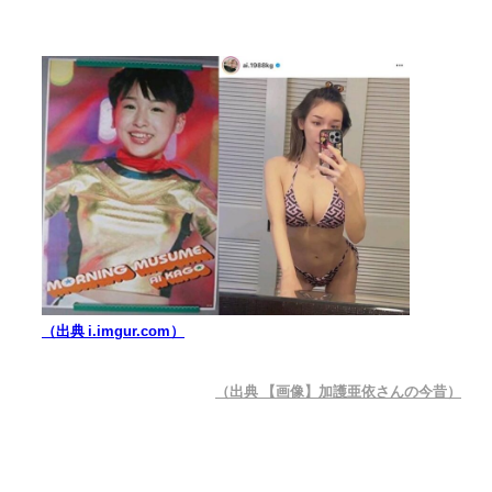
（出典 i.imgur.com）
（出典 【画像】加護亜依さんの今昔）