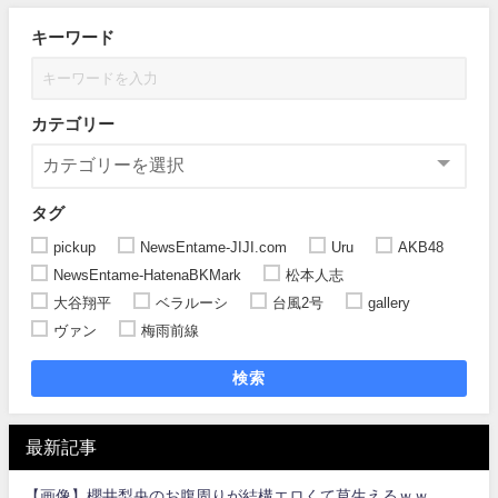
キーワード
カテゴリー
タグ
pickup
NewsEntame-JIJI.com
Uru
AKB48
NewsEntame-HatenaBKMark
松本人志
大谷翔平
ベラルーシ
台風2号
gallery
ヴァン
梅雨前線
検索
最新記事
【画像】櫻井梨央のお腹周りが結構エロくて草生えるｗｗ