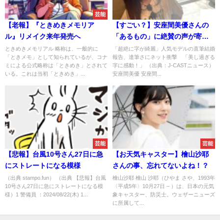
芸能
速報
【老報】『ときめきメモリア
【すごい？】安座間美優さんの
ル』リメイク来年発売へ
「あるもの」に絶賛の声が寄せ
られることに
ときめきメモリアル 略称は、一般的に
「超絶に字が綺麗」人気モデルの直筆結婚
「ときメモ」として知られているが、コナ
報告、達筆さにネット衝撃 「美し過ぎる
ミによる公式略称は「ときめき」とされて
字に感動！」 （出典：J-CASTニュース）
いる。これは当初「ときめき」...
安座間美優 安座間...
芸能
芸能
【悲報】台風10号さん27日に急
【お天気キャスター】檜山沙耶
にストレートになる模様
さんの事、忘れてないよね！？
（出典 stampo.fun） （出典 【悲報】台風
檜山沙耶 檜山 沙耶（ひやま さや、1993年
10号さん27日に急にストレートになる模
〈平成5年〉10月27日 – ）は、日本の元気
様）1 警備員 ：2024/08/22(木) 1...
象キャスター、防災士。ウェザーニューズ
に所属して...