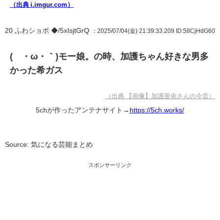
（出典 i.imgur.com）
20
ふわショボ ◆/5xIsjtGrQ
：2025/07/04(金) 21:39:33.209
ID:58CjHdG60
(´・ω・｀)モー娘。の時、加護ちゃん好きな男多
かった希ガス
（出典 【画像】加護亜依さんの今昔）
5chが作ったアンテナサイト→
https://5ch.works/
Source: 気になる芸能まとめ
スポンサーリンク