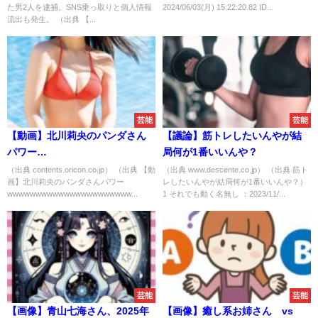
た男2人を逮捕。SNS乗っ取りと個人情報
2024/06/03(月) 15:22:20.82 ID...
流出も発生。 （出典 【...
芸能
芸能
【動画】北川莉央のパンダさん
【議論】筋トレしたいんやが結
パワー
局何が1番いいんや？
wwwwwwwwwwwwwwwwwwwwwwwwwwwwwwwwwwwwwww
（出典 contents.oricon.co.jp） （出典 【動
（出典 www.descente.co.jp） （出典 筋ト
画】北川莉央のパンダさんパワー
レしたいんやが結局何が1番いいんや？）
wwwwwwwwwwwwwwwwwwwwww...
1 それでも動く名無し ：2023/11/...
芸能
芸能
【画像】青山七海さん、2025年
【画像】癒し系お姉さん vs