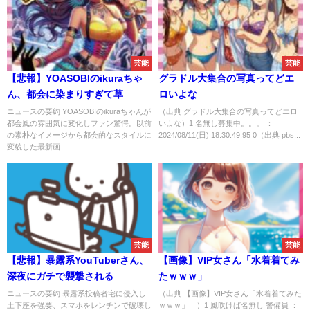
芸能
芸能
【悲報】YOASOBIのikuraちゃ
グラドル大集合の写真ってどエ
ん、都会に染まりすぎて草
ロいよな
ニュースの要約 YOASOBIのikuraちゃんが
（出典 グラドル大集合の写真ってどエロ
都会風の雰囲気に変化しファン驚愕。以前
いよな）1 名無し募集中。。。 ：
の素朴なイメージから都会的なスタイルに
2024/08/11(日) 18:30:49.95 0（出典 pbs...
変貌した最新画...
芸能
芸能
【悲報】暴露系YouTuberさん、
【画像】VIP女さん「水着着てみ
深夜にガチで襲撃される
たｗｗｗ」
ニュースの要約 暴露系投稿者宅に侵入し
（出典 【画像】VIP女さん「水着着てみた
土下座を強要、スマホをレンチンで破壊し
ｗｗｗ」 ）1 風吹けば名無し 警備員 ：