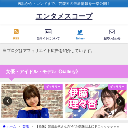
裏話からトレンドまで、芸能界の最新情報を一挙公開！
エンタメスコープ
RSS
当サイトについて
Twitter
お問い合わせ
当ブログはアフィリエイト広告を紹介しています。
女優・アイドル・モデル《Gallery》
ギャラリー
ギャラリー
ホーム
芸能
【画像】加護亜依さんの“今”が想像以上にドエッッッッｗｗｗ