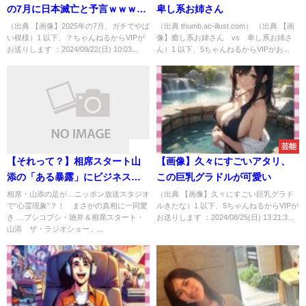
の7月に日本滅亡と予言ｗｗｗｗ
卑し系お姉さん
ｗｗｗｗｗｗｗｗｗｗｗｗｗｗ
（出典 【画像】2025年の7月、ガチでやば
（出典 thumb.ac-illust.com） （出典 【画
い模様）1 以下、？ちゃんねるからVIPが
像】癒し系お姉さん vs 卑し系お姉さ
ｗｗｗ
お送りします ：2024/09/22(日) 10:03...
ん）1 以下、5ちゃんねるからVIPがお...
速報
芸能
【それって？】相席スタート山
【画像】久々にすごいアタリ、
添の「ある暴露」にビジネス疑
この巨乳グラドルが可愛い
惑が出る事態に
相席・山添の足が…ニッポン放送スタジオ
（出典 【画像】久々にすごい巨乳グラド
で“心霊現象”？！ まさかの真相に一同驚
ルきたな）1 以下、5ちゃんねるからVIPが
き …ブシコブシ・徳井＆相席スタート・
お送りします ：2024/08/25(日) 13:21:3...
山添 ザ・ラジオショー」...