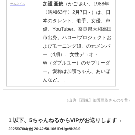
加護
亜依
（かご あい、1988年
〈昭和63年〉2月7日 - ）は、日
本のタレント、歌手、女優、声
優、YouTuber。奈良県大和高田
市出身。ハロー!プロジェクトお
よびモーニング娘。の元メンバ
ー（4期）、女性デュオ・
W（ダブルユー）のサブリーダ
ー。愛称は加護ちゃん、あいぼ
んなど。…
（出典 【画像】加護亜依さんの今昔）
1
以下、5ちゃんねるからVIPがお送りします
：
2025/07/04(金) 20:42:50.106
ID:Ugx9b20/0