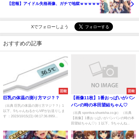
【悲報】アイドル失格画像、ガチで地獄ｗｗｗｗｗ
Xでフォローしよう
おすすめの記事
芸能
芸能
巨乳の体温の測り方マジ？？
【画像11枚】1番おっぱいがパン
パンの時の本田望結ちゃん♡
（出典 巨乳の体温の測り方マジ？？）1
以下、5ちゃんねるからVIPがお送りしま
（出典 sportiva.shueisha.co.jp） （出典
す ：2023/10/15(日) 08:17:36.895I...
【画像】1番おっぱいがパンパンの時の本
田望結ちゃん♡）1 以下、5ちゃんね...