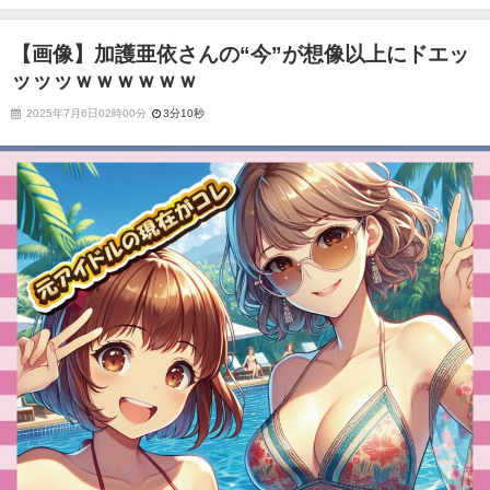
ｗｗｗ
【画像】加護亜依さんの“今”が想像以上にドエッ
ッッッｗｗｗｗｗｗ
2025年7月6日02時00分
3分10秒