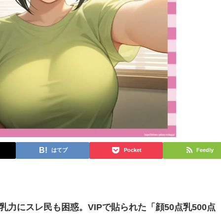
はてブ
Pocket
Feedly
力にスレ民も困惑。VIPで貼られた「顔50点乳500点