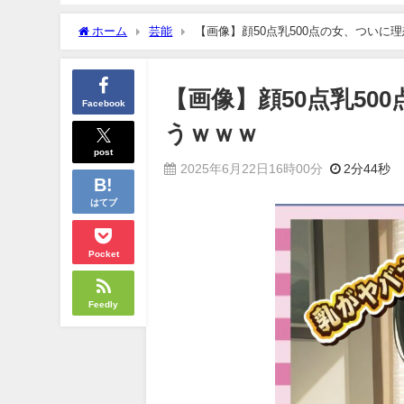
ホーム
芸能
【画像】顔50点乳500点の女、ついに
【画像】顔50点乳5
Facebook
うｗｗｗ
post
2025年6月22日16時00分
2分44秒
はてブ
Pocket
Feedly