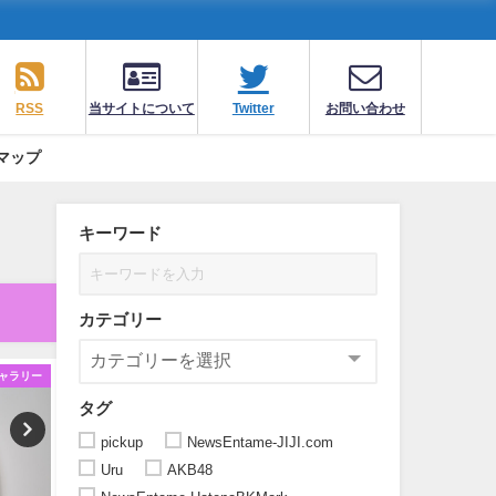
RSS
当サイトについて
Twitter
お問い合わせ
マップ
キーワード
カテゴリー
ャラリー
ギャラリー
ギ
タグ
pickup
NewsEntame-JIJI.com
Uru
AKB48