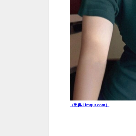
（出典 i.imgur.com）