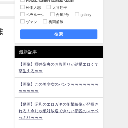
NewsEntame-HatenaBKMark
松本人志
大谷翔平
ベラルーシ
台風2号
gallery
ヴァン
梅雨前線
ま
検索
最新記事
【画像】櫻井梨央のお腹周りが結構エロくて
草生えるｗｗ
【画像】この美少女のパンツｗｗｗｗｗｗｗ
ｗｗｗｗｗ
【動画】昭和のエロガキの衝撃映像が発掘さ
れる！今じゃ絶対放送できない伝説のスケベ
っぷりｗｗｗ