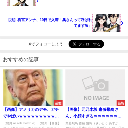
【祝】梅宮アンナ、10日で入籍「奥さんって呼ばれ
てます///」
Xでフォローしよう
おすすめの記事
芸能
芸能
【画像】アメリカのデモ、ガチ
【画像】元乃木坂 齋藤飛鳥さ
でやばいｗｗｗｗｗｗｗｗｗｗ
ん、小顔すぎるｗｗｗｗｗｗｗ
ｗｗｗｗｗｗｗｗ
ｗｗｗｗｗ
（出典 assets.bwbx.io） （出典 【画像】
齋藤飛鳥 齋藤 飛鳥（さいとう あすか、
アメリカのデモ、ガチでやばいｗｗｗｗｗ
1998年〈平成10年〉8月10日 - ）は、日本