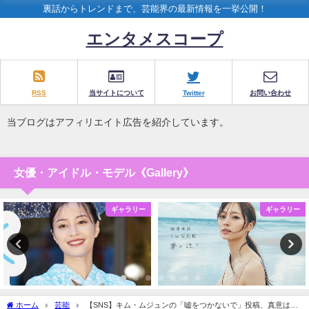
裏話からトレンドまで、芸能界の最新情報を一挙公開！
エンタメスコープ
RSS
当サイトについて
Twitter
お問い合わせ
当ブログはアフィリエイト広告を紹介しています。
女優・アイドル・モデル《Gallery》
ギャラリー
ギャラリー
ホーム
芸能
【SNS】キム・ムジュンの「嘘をつかないで」投稿、真意は？