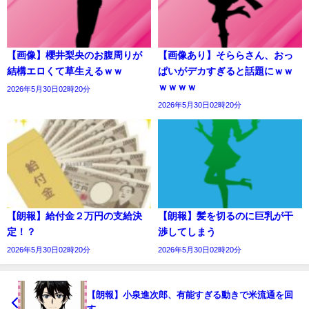
【画像】櫻井梨央のお腹周りが
【画像あり】そららさん、おっ
結構エロくて草生えるｗｗ
ぱいがデカすぎると話題にｗｗ
ｗｗｗｗ
2026年5月30日02時20分
2026年5月30日02時20分
【朗報】給付金２万円の支給決
【朗報】髪を切るのに巨乳が干
定！？
渉してしまう
2026年5月30日02時20分
2026年5月30日02時20分
【朗報】小泉進次郎、有能すぎる動きで米流通を回
す