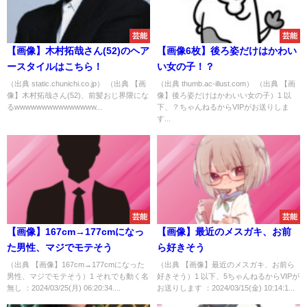
芸能
芸能
【画像】木村拓哉さん(52)のヘア
【画像6枚】後ろ姿だけはかわい
ースタイルはこちら！
い女の子！？
（出典 static.chunichi.co.jp） （出典 【画
（出典 thumb.ac-illust.com） （出典 【画
像】木村拓哉さん(52)、前髪おじ界隈にな
像】後ろ姿だけはかわいい女の子）1 以
るwwwwwwwwwwwwwww...
下、？ちゃんねるからVIPがお送りしま
す...
芸能
芸能
【画像】167cm→177cmになっ
【画像】最近のメスガキ、お前
た男性、マジでモテそう
ら好きそう
（出典 【画像】167cm→177cmになった
（出典 【画像】最近のメスガキ、お前ら
男性、マジでモテそう）1 それでも動く名
好きそう）1 以下、5ちゃんねるからVIPが
無し ：2024/03/25(月) 06:20:34....
お送りします ：2024/03/15(金) 10:14:1...