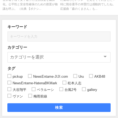
化。公平性と安全性確保のための措置が物
特に熊谷選手の本塁打は感動的でしたね。
議を呼ぶ。 （出典 【ボクシ...
応援曲「森のくまさん」も...
キーワード
カテゴリー
タグ
pickup
NewsEntame-JIJI.com
Uru
AKB48
NewsEntame-HatenaBKMark
松本人志
大谷翔平
ベラルーシ
台風2号
gallery
ヴァン
梅雨前線
検索