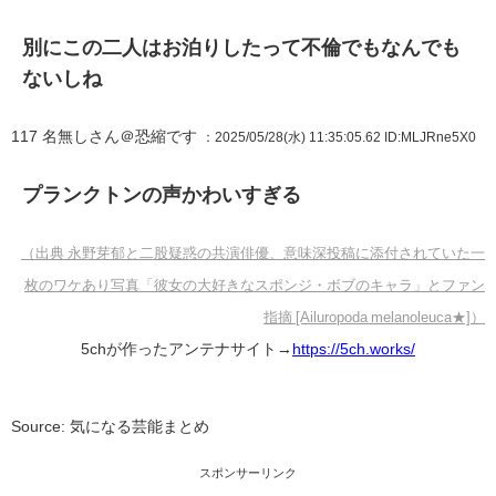
別にこの二人はお泊りしたって不倫でもなんでも
ないしね
117
名無しさん＠恐縮です
：2025/05/28(水) 11:35:05.62
ID:MLJRne5X0
プランクトンの声かわいすぎる
（出典 永野芽郁と二股疑惑の共演俳優、意味深投稿に添付されていた一
枚のワケあり写真「彼女の大好きなスポンジ・ボブのキャラ」とファン
指摘 [Ailuropoda melanoleuca★]）
5chが作ったアンテナサイト→
https://5ch.works/
Source: 気になる芸能まとめ
スポンサーリンク