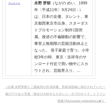
永野
芽郁
（ながの めい、1999
年〈平成11年〉9月24日 - ）
は、日本の女優、タレント。東
京都西東京市出身。スターダス
トプロモーション制作1部所
属。後述の不倫騒動の影響で、
事実上無期限の芸能活動休止と
なった。 母子家庭で育つ。小学
校3年の時、東京・吉祥寺のサ
ンロード付近で買い物中にスカ
ウトされ、芸能界入り。…
（出典 永野芽郁と二股疑惑の共演俳優、意味深投稿に添付されていた一
枚のワケあり写真「彼女の大好きなスポンジ・ボブのキャラ」とファン
指摘 [Ailuropoda melanoleuca★]）