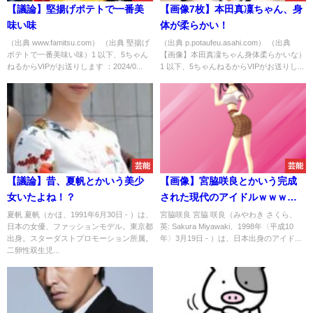
【議論】堅揚げポテトで一番美
【画像7枚】本田真凜ちゃん、身
味い味
体が柔らかい！
（出典 www.famitsu.com） （出典 堅揚げ
（出典 p.potaufeu.asahi.com） （出典
ポテトで一番美味い味）1 以下、5ちゃん
【画像】本田真凜ちゃん身体柔らかいな）
ねるからVIPがお送りします ：2024/0...
1 以下、5ちゃんねるからVIPがお送りし...
芸能
芸能
【議論】昔、夏帆とかいう美少
【画像】宮脇咲良とかいう完成
女いたよね！？
された現代のアイドルｗｗｗｗ
ｗｗｗｗｗｗｗｗｗｗｗｗｗｗ
夏帆 夏帆（かほ、1991年6月30日 - ）は、
宮脇咲良 宮脇 咲良（みやわき さくら、
日本の女優、ファッションモデル。東京都
英: Sakura Miyawaki、1998年〈平成10
ｗｗｗ
出身。スターダストプロモーション所属。
年〉3月19日 - ）は、日本出身のアイド...
二卵性双生児...