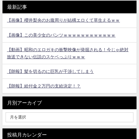
最新記事
【画像】櫻井梨央のお腹周りが結構エロくて草生えるｗｗ
【画像】この美少女のパンツｗｗｗｗｗｗｗｗｗｗｗｗ
【動画】昭和のエロガキの衝撃映像が発掘される！今じゃ絶対
放送できない伝説のスケベっぷりｗｗｗ
【朗報】髪を切るのに巨乳が干渉してしまう
【朗報】給付金２万円の支給決定！？
月別アーカイブ
投稿月カレンダー