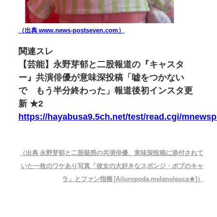
（出典 www.news-postseven.com）
関連スレ
【芸能】永野芽郁と二股報道の『キャスタ
ー』共演俳優が意味深投稿「嘘をつかない
で もう半分終わった」報道後初インスタ更
新 ★2
https://hayabusa9.5ch.net/test/read.cgi/mnews
（出典 永野芽郁と二股疑惑の共演俳優、意味深投稿に添付されて
いた一枚のワケあり写真「彼女の大好きなスポンジ・ボブのキャ
ラ」とファン指摘 [Ailuropoda melanoleuca★]）