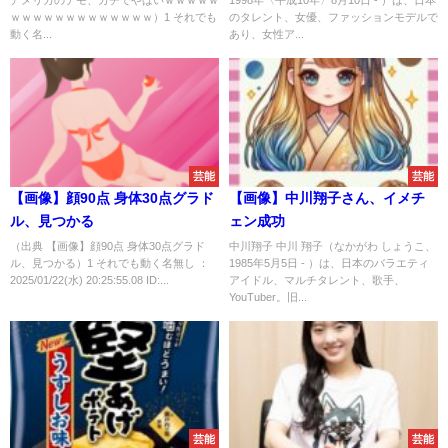
ｗｗｗｗｗｗｗｗｗｗｗｗｗ）1 それでも
のタレント、女優、ファッションモデルで
動く名...
あり、女性ア...
芸能
芸能
【画像】顔90点 身体30点グラド
【画像】中川翔子さん、イメチ
ル、見つかる
ェン成功
（出典 【画像】顔90点 身体30点グラド
中川翔子 中川 翔子（なかがわ しょうこ、
ル、見つかる）1 それでも動く名無し ：
1985年5月5日 - ）は、日本のバラエティ
2025/01/22(水) 20:25:55.08 ID:...
アイドル、マルチタレント、歌手、
YouTuber。旧...
芸能
芸能