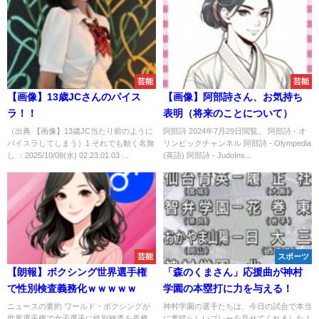
芸能
芸能
【画像】13歳JCさんのパイス
【画像】阿部詩さん、お気持ち
ラ！！
表明（将来のことについて）
（出典 【画像】13歳JC当たり前のように
阿部詩 2024年7月29日閲覧。 阿部詩 - オ
パイスラしてしまう）1 それでも動く名無
リンピックチャンネル 阿部詩 - Olympedia
し ：2025/10/08(水) 02:23:01.03 ...
(英語) 阿部詩 - JudoIns...
芸能
スポーツ
【朗報】ボクシング世界選手権
「森のくまさん」応援曲が神村
で性別検査義務化ｗｗｗｗｗ
学園の本塁打に力を与える！
ニュースの要約 ワールド・ボクシングが
神村学園の選手たちは、今日の試合で本当
世界選手権で女子選手に性別検査を義務
に素晴らしいプレーを見せてくれました！