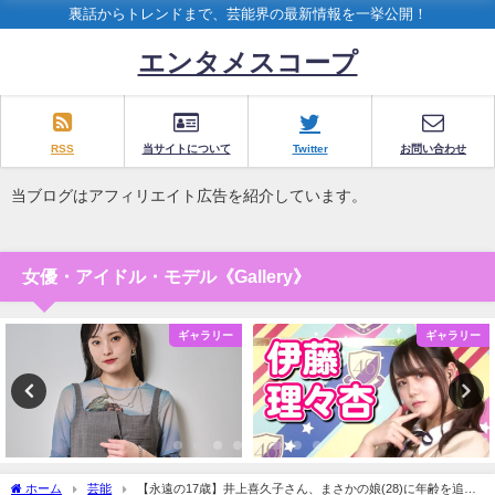
裏話からトレンドまで、芸能界の最新情報を一挙公開！
エンタメスコープ
RSS
当サイトについて
Twitter
お問い合わせ
当ブログはアフィリエイト広告を紹介しています。
女優・アイドル・モデル《Gallery》
ギャラリー
ギャラリー
ホーム
芸能
【永遠の17歳】井上喜久子さん、まさかの娘(28)に年齢を追い