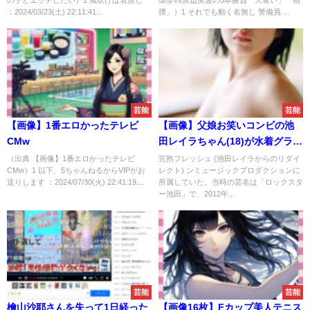
：2024/03/23(土) 22:11:41...
撲」）1 それでも動く名無し 警備員 ...
芸能
芸能
【画像】1番エロかったテレビ
【画像】父娘お笑いコンビの池
CMw
田レイラちゃん(18)が水着グラビ
アデビュー！
（出典 【画像】1番エロかったテレビ
完熟フレッシュ (池田レイラからのリダイ
CMw）1 以下、5ちゃんねるからVIPがお
レクト) ンミュージックプロダクションに
送りします ：2024/07/30(火) 22:41:19....
所属していた。当時の芸名は「ロックスタ
ー池田」で、2012年...
芸能
芸能
檜山沙耶さんを失って1日経った
【画像16枚】Fカップ美人テニス