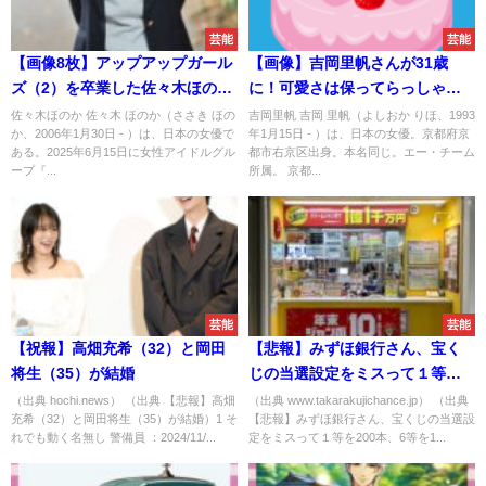
芸能
芸能
【画像8枚】アップアップガール
【画像】吉岡里帆さんが31歳
ズ（2）を卒業した佐々木ほのか
に！可愛さは保ってらっしゃ
が水着グラドルの道を歩み始め
る！ｗｗｗｗｗｗｗｗｗｗｗｗ
佐々木ほのか 佐々木 ほのか（ささき ほの
吉岡里帆 吉岡 里帆（よしおか りほ、1993
か、2006年1月30日 - ）は、日本の女優で
年1月15日 - ）は、日本の女優。京都府京
る
ｗｗｗｗｗｗｗｗｗｗ
ある。2025年6月15日に女性アイドルグル
都市右京区出身。本名同じ。エー・チーム
ープ『...
所属。 京都...
芸能
芸能
【祝報】高畑充希（32）と岡田
【悲報】みずほ銀行さん、宝く
将生（35）が結婚
じの当選設定をミスって１等を
200本、6等を10本にしてしまう
（出典 hochi.news） （出典 【悲報】高畑
（出典 www.takarakujichance.jp） （出典
充希（32）と岡田将生（35）が結婚）1 そ
【悲報】みずほ銀行さん、宝くじの当選設
wpwpwpwp
れでも動く名無し 警備員 ：2024/11/...
定をミスって１等を200本、6等を1...