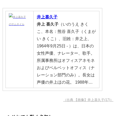
井上喜久子
井上
喜久子
（いのうえ きく
こ、本名：熊谷 喜久子（くまが
い きくこ）、旧姓：井之上、
1964年9月25日 - ）は、日本の
女性声優、ナレーター、歌手。
所属事務所はオフィスアネモネ
およびベルベットオフィス（ナ
レーション部門のみ）。長女は
声優の井上ほの花。 1988年…
（出典 【画像】井上喜久子(17)）