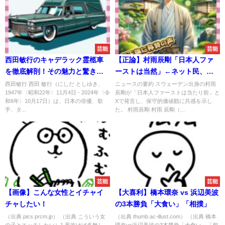
芸能
芸能
西田敏行のキャデラック霊柩車
【正論】村雨辰剛「日本人ファ
を徹底解剖！その魅力と驚きの
ーストは当然」←ネット民、完
真実
全に納得ｗｗｗ
西田敏行 西田 敏行（にしだ としゆき、
ニュースの要約 スウェーデン出身の村雨
1947年〈昭和22年〉11月4日 - 2024年〈令
辰剛が「日本人ファーストは当たり前」と
和6年〉10月17日）は、日本の俳優、歌
Xで発言し、保守的価値観に共感を示し
手、タ...
た。 村雨辰剛 村雨 辰剛（...
芸能
芸能
【画像】こんな女性とイチャイ
【大喜利】橋本環奈 vs 浜辺美波
チャしたい！
の3本勝負「大食い」「相撲」
（出典 pics.prcm.jp） （出典 こういう女
（出典 thumb.ac-illust.com） （出典 橋本
の子とエッチしたい）1 風吹けば名無し
環奈vs浜辺美波の3本勝負「大食い」「相