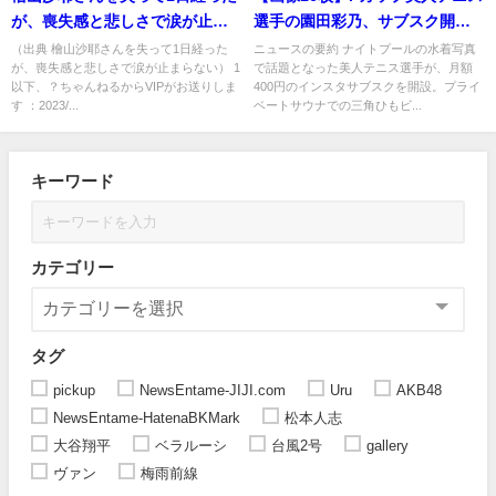
が、喪失感と悲しさで涙が止ま
選手の園田彩乃、サブスク開設
らない
で更なる飛躍へｗｗｗ
（出典 檜山沙耶さんを失って1日経った
ニュースの要約 ナイトプールの水着写真
が、喪失感と悲しさで涙が止まらない） 1
で話題となった美人テニス選手が、月額
以下、？ちゃんねるからVIPがお送りしま
400円のインスタサブスクを開設。プライ
す ：2023/...
ベートサウナでの三角ひもビ...
キーワード
カテゴリー
タグ
pickup
NewsEntame-JIJI.com
Uru
AKB48
NewsEntame-HatenaBKMark
松本人志
大谷翔平
ベラルーシ
台風2号
gallery
ヴァン
梅雨前線