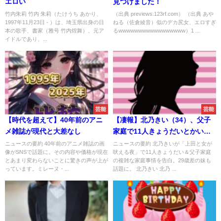
エロい
見つけました！
竹内朱莉 竹内 朱莉（たけうち あかり、
（出典 previews.123rf.com） （出典 あや
1997年11月23日 - ）は、埼玉県出身の日
ねる（佐倉綾音）似のデカ尻女、エロすぎ
本の歌手、書家（雅号 竹内煌舞）、元ア
るwwwwwwwwwwwwwwwww）1 ...
イドルであり、...
芸能
芸能
【時代を超えて】40年前のアニ
【凄報】北乃きい（34）、父子
メ雑誌が現代と大差なし
家庭で11人きょうだいとかいう
マンガみたいな設定
ニュースの要約 40年前のアニメ雑誌の画
ニュースの要約 北乃きいが「上田と女が
像がSNSで話題に。その内容や価格が現在
吠える夜」で11人きょうだい＆父子家庭
とあまり変わらないことに驚きの声が上が
の複雑な家庭事情を告白。29歳差の妹も
っています。ミレーヌ・...
話題に。 北乃きい 北乃 ...