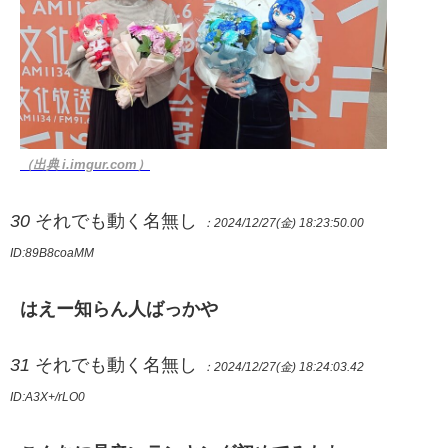
（出典 i.imgur.com）
30
それでも動く名無し
：2024/12/27(金) 18:23:50.00
ID:89B8coaMM
はえー知らん人ばっかや
31
それでも動く名無し
：2024/12/27(金) 18:24:03.42
ID:A3X+/rLO0