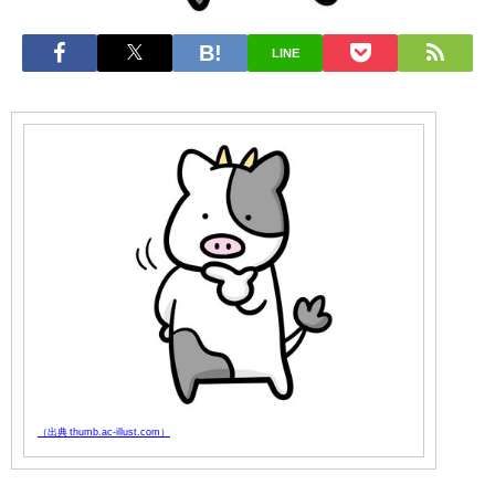
LINE
（出典 thumb.ac-illust.com）