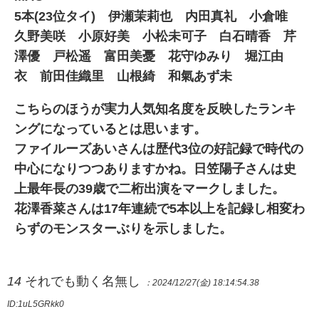
5本(23位タイ) 伊瀬茉莉也 内田真礼 小倉唯
久野美咲 小原好美 小松未可子 白石晴香 芹
澤優 戸松遥 富田美憂 花守ゆみり 堀江由
衣 前田佳織里 山根綺 和氣あず未
こちらのほうが実力人気知名度を反映したランキ
ングになっているとは思います。
ファイルーズあいさんは歴代3位の好記録で時代の
中心になりつつありますかね。日笠陽子さんは史
上最年長の39歳で二桁出演をマークしました。
花澤香菜さんは17年連続で5本以上を記録し相変わ
らずのモンスターぶりを示しました。
14
それでも動く名無し
：2024/12/27(金) 18:14:54.38
ID:1uL5GRkk0