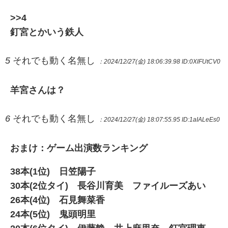
>>4
釘宮とかいう鉄人
5
それでも動く名無し
：2024/12/27(金) 18:06:39.98
ID:0XIFUtCV0
羊宮さんは？
6
それでも動く名無し
：2024/12/27(金) 18:07:55.95
ID:1aIALeEs0
おまけ：ゲーム出演数ランキング
38本(1位) 日笠陽子
30本(2位タイ) 長谷川育美 ファイルーズあい
26本(4位) 石見舞菜香
24本(5位) 鬼頭明里