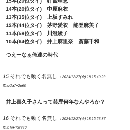
15本(20位タイ) 釘宮理恵
14本(26位タイ) 中原麻衣
13本(35位タイ) 上坂すみれ
12本(44位タイ) 茅野愛衣 能登麻美子
11本(58位タイ) 川澄綾子
10本(64位タイ) 井上麻里奈 斎藤千和
つえーなぁ俺達の時代
15
それでも動く名無し
：2024/12/27(金) 18:15:40.23
ID:dQa7+2q60
井上喜久子さんって芸歴何年なんやろか？
16
それでも動く名無し
：2024/12/27(金) 18:15:53.87
ID:bToRKwVc0