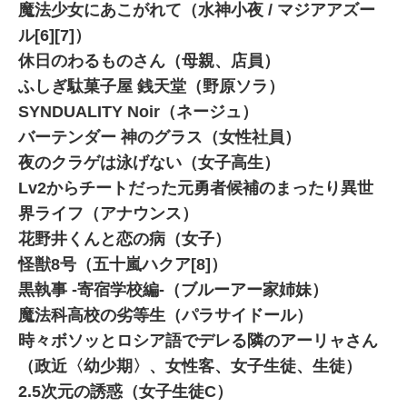
魔法少女にあこがれて（水神小夜 / マジアアズー
ル[6][7]）
休日のわるものさん（母親、店員）
ふしぎ駄菓子屋 銭天堂（野原ソラ）
SYNDUALITY Noir（ネージュ）
バーテンダー 神のグラス（女性社員）
夜のクラゲは泳げない（女子高生）
Lv2からチートだった元勇者候補のまったり異世
界ライフ（アナウンス）
花野井くんと恋の病（女子）
怪獣8号（五十嵐ハクア[8]）
黒執事 -寄宿学校編-（ブルーアー家姉妹）
魔法科高校の劣等生（パラサイドール）
時々ボソッとロシア語でデレる隣のアーリャさん
（政近〈幼少期〉、女性客、女子生徒、生徒）
2.5次元の誘惑（女子生徒C）