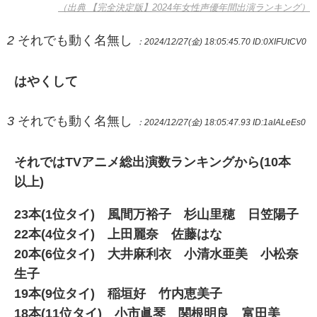
（出典 【完全決定版】2024年女性声優年間出演ランキング）
2
それでも動く名無し
：2024/12/27(金) 18:05:45.70
ID:0XIFUtCV0
はやくして
3
それでも動く名無し
：2024/12/27(金) 18:05:47.93
ID:1aIALeEs0
それではTVアニメ総出演数ランキングから(10本
以上)
23本(1位タイ) 風間万裕子 杉山里穂 日笠陽子
22本(4位タイ) 上田麗奈 佐藤はな
20本(6位タイ) 大井麻利衣 小清水亜美 小松奈
生子
19本(9位タイ) 稲垣好 竹内恵美子
18本(11位タイ) 小市眞琴 関根明良 富田美