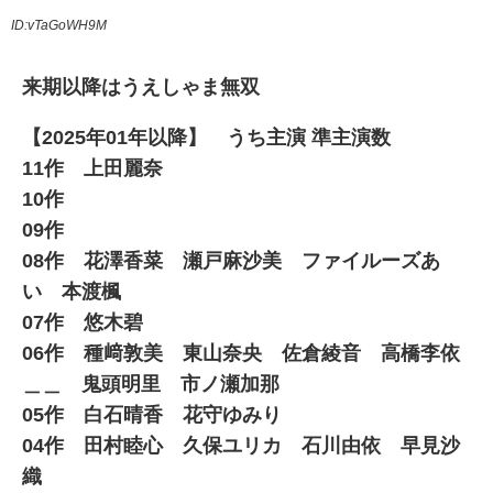
ID:vTaGoWH9M
来期以降はうえしゃま無双
【2025年01年以降】 うち主演 準主演数
11作 上田麗奈
10作
09作
08作 花澤香菜 瀬戸麻沙美 ファイルーズあ
い 本渡楓
07作 悠木碧
06作 種﨑敦美 東山奈央 佐倉綾音 高橋李依
＿＿ 鬼頭明里 市ノ瀬加那
05作 白石晴香 花守ゆみり
04作 田村睦心 久保ユリカ 石川由依 早見沙
織