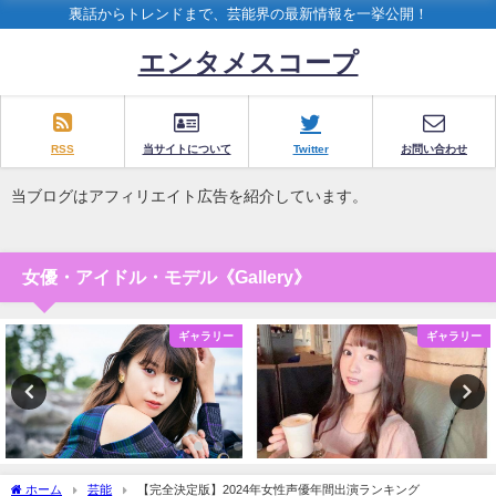
裏話からトレンドまで、芸能界の最新情報を一挙公開！
エンタメスコープ
RSS
当サイトについて
Twitter
お問い合わせ
当ブログはアフィリエイト広告を紹介しています。
女優・アイドル・モデル《Gallery》
ギャラリー
ギャラリー
ホーム
芸能
【完全決定版】2024年女性声優年間出演ランキング