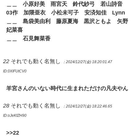
＿＿ 小原好美 雨宮天 鈴代紗弓 若山詩音
03作 加隈亜衣 小松未可子 安済知佳 Lynn
＿＿ 島袋美由利 藤原夏海 黒沢ともよ 矢野
妃菜喜
＿＿ 石見舞菜香
22
それでも動く名無し
：2024/12/27(金) 18:20:01.47
ID:0XIFUtCV0
羊宮さんのいない時代に生まれただけの凡夫やん
28
それでも動く名無し
：2024/12/27(金) 18:22:46.65
ID:oJeKfZH90
>>22