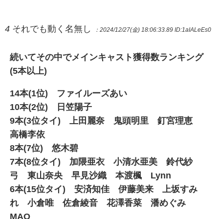
4
それでも動く名無し
：2024/12/27(金) 18:06:33.89
ID:1aIALeEs0
続いてその中でメインキャスト獲得数ランキング
(5本以上)
14本(1位) ファイルーズあい
10本(2位) 日笠陽子
9本(3位タイ) 上田麗奈 鬼頭明里 釘宮理恵
高橋李依
8本(7位) 悠木碧
7本(8位タイ) 加隈亜衣 小清水亜美 鈴代紗
弓 東山奈央 早見沙織 本渡楓 Lynn
6本(15位タイ) 安済知佳 伊藤美来 上坂すみ
れ 小倉唯 佐倉綾音 花澤香菜 潘めぐみ
MAO