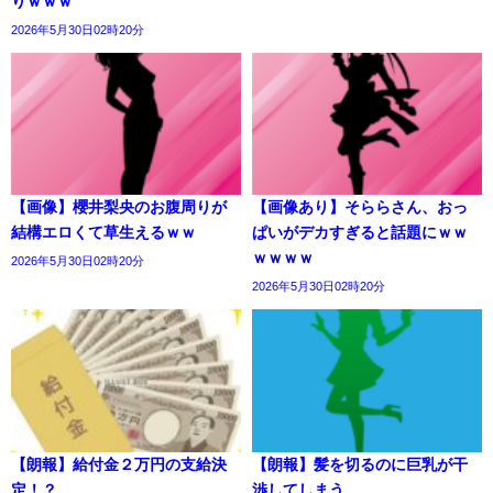
りｗｗｗ
2026年5月30日02時20分
【画像】櫻井梨央のお腹周りが
【画像あり】そららさん、おっ
結構エロくて草生えるｗｗ
ぱいがデカすぎると話題にｗｗ
ｗｗｗｗ
2026年5月30日02時20分
2026年5月30日02時20分
【朗報】給付金２万円の支給決
【朗報】髪を切るのに巨乳が干
定！？
渉してしまう