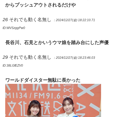
からプッシュアウトされるだけや
26
それでも動く名無し
：2024/12/27(金) 18:22:10.71
ID:WVSzggPw0
長谷川、石見とかいうウマ娘を踏み台にした声優
29
それでも動く名無し
：2024/12/27(金) 18:23:46.03
ID:38LGfEZV0
ワールドダイスター無駄に長かった