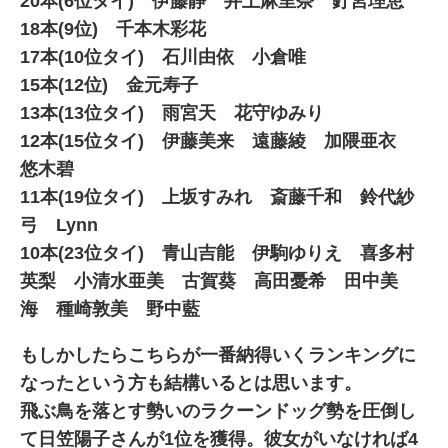
20本(6位タイ) 伊藤静 井上麻里奈 釘宮理恵
18本(9位) 千本木彩花
17本(10位タイ) 石川由依 小倉唯
15本(12位) 金元寿子
13本(13位タイ) 雨宮天 花守ゆみり
12本(15位タイ) 伊藤美来 遠藤綾 加隈亜衣
悠木碧
11本(19位タイ) 上坂すみれ 斎藤千和 鈴代紗
弓 Lynn
10本(23位タイ) 青山吉能 伊駒ゆりえ 喜多村
英梨 小清水亜美 古賀葵 高田憂希 田中美
海 種崎敦美 野中藍
もしかしたらこちらが一番納得いくランキングに
なったという方も結構いるとは思います。
飛ぶ鳥を落とす勢いのラクーンドッグ勢を圧倒し
て日笠陽子さんが1位を獲得。彼女がいなければ4