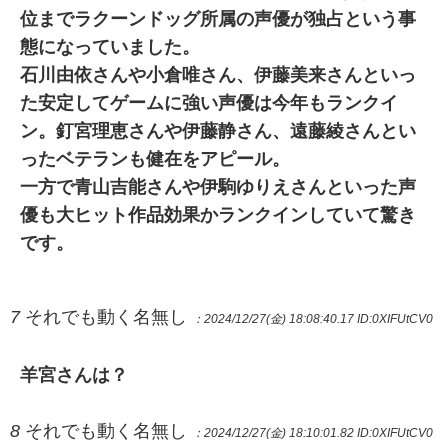
位までラクーンドッグ所属の声優が独占という事
態になっていました。
石川由依さんや小倉唯さん、伊藤美来さんといっ
た安定してゲームに強い声優は今年もランクイ
ン。釘宮理恵さんや伊藤静さん、遠藤綾さんとい
ったベテランも健在をアピール。
一方で青山吉能さんや伊駒ゆりえさんといった声
優も大ヒット作品効果かランクインしていて驚き
です。
7
それでも動く名無し
：2024/12/27(金) 18:08:40.17
ID:0XIFUtCV0
羊宮さんは？
8
それでも動く名無し
：2024/12/27(金) 18:10:01.82
ID:0XIFUtCV0