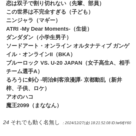
恋は双子で割り切れない（先輩、部員）
この世界は不完全すぎる（子ども）
ニンジャラ（マギー）
ATRI -My Dear Moments-（生徒）
ダンダダン（小学生男子）
ソードアート・オンライン オルタナティブ ガンゲ
イル・オンラインII（BKA）
ブルーロック VS. U-20 JAPAN（女子高生A、相手
チーム選手A）
るろうに剣心 -明治剣客浪漫譚- 京都動乱（新井
梓、子供、ロケ）
アオのハコ
魔王2099（まななん）
24
それでも動く名無し
：2024/12/27(金) 18:21:52.08
ID:lw6tfjY60