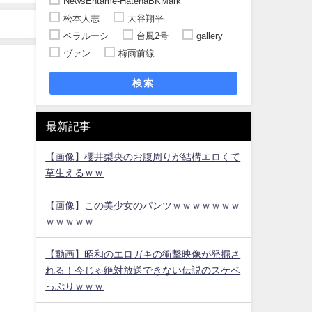
NewsEntame-HatenaBKMark
松本人志
大谷翔平
ベラルーシ
台風2号
gallery
ヴァン
梅雨前線
検索
最新記事
【画像】櫻井梨央のお腹周りが結構エロくて
草生えるｗｗ
【画像】この美少女のパンツｗｗｗｗｗｗｗ
ｗｗｗｗｗ
【動画】昭和のエロガキの衝撃映像が発掘さ
れる！今じゃ絶対放送できない伝説のスケベ
っぷりｗｗｗ