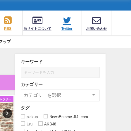
RSS
当サイトについて
Twitter
お問い合わせ
マップ
キーワード
カテゴリー
ャラリー
ギャラリー
ギ
タグ
pickup
NewsEntame-JIJI.com
Uru
AKB48