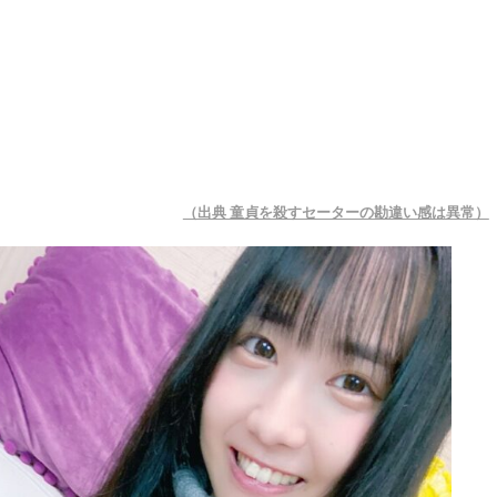
（出典 童貞を殺すセーターの勘違い感は異常）