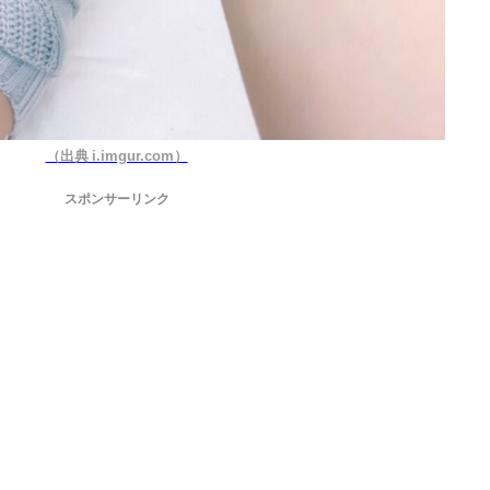
（出典 i.imgur.com）
スポンサーリンク