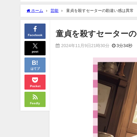
ホーム
芸能
童貞を殺すセーターの勘違い感は異常
童貞を殺すセーターの
Facebook
2024年11月9日21時30分
3分34秒
post
はてブ
Pocket
Feedly