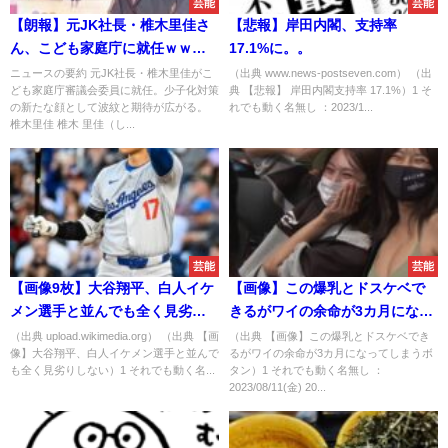
芸能
芸能
【朗報】元JK社長・椎木里佳さ
【悲報】岸田内閣、支持率
ん、こども家庭庁に就任ｗｗｗ
17.1%に。。
ｗｗ
ニュースの要約 元JK社長・椎木里佳がこ
（出典 www.news-postseven.com） （出
ども家庭庁審議会委員に就任。少子化対策
典 【悲報】 岸田内閣支持率 17.1%）1 そ
の新たな顔として波紋と期待が広がる。
れでも動く名無し ：2023/1...
椎木里佳 椎木 里佳（し...
芸能
芸能
【画像9枚】大谷翔平、白人イケ
【画像】この爆乳とドスケベで
メン選手と並んでも全く見劣り
きるがワイの余命が3カ月になっ
しない
てしまうボタン
（出典 upload.wikimedia.org） （出典 【画
（出典 【画像】この爆乳とドスケベでき
像】大谷翔平、白人イケメン選手と並んで
るがワイの余命が3カ月になってしまうボ
も全く見劣りしない）1 それでも動く名...
タン）1 それでも動く名無し ：
2023/08/11(金) 20...