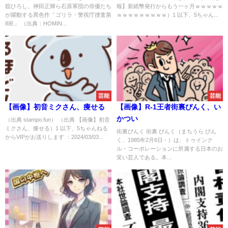
舘ひろし、神田正輝ら石原軍団の俳優たち
報】新紙幣発行からもう一ヶ月ｗｗｗｗｗ
が躍動する異色作「ゴリラ・警視庁捜査第
ｗｗｗｗｗｗｗｗｗ）1 以下、5ちゃん...
8班」 （出典：HOMIN...
芸能
芸能
【画像】初音ミクさん、痩せる
【画像】R-1王者街裏ぴんく、い
かつい
（出典 stampo.fun） （出典 【画像】初音
ミクさん、痩せる）1 以下、5ちゃんねる
街裏ぴんく 街裏 ぴんく（まちうら ぴん
からVIPがお送りします ：2024/03/03...
く、1985年2月6日 - ）は、トゥインク
ル・コーポレーションに所属する日本のお
笑い芸人である。本...