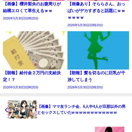
【画像】櫻井梨央のお腹周りが
【画像あり】そららさん、おっ
結構エロくて草生えるｗｗ
ぱいがデカすぎると話題にｗｗ
ｗｗｗｗ
2026年5月30日02時20分
2026年5月30日02時20分
【朗報】給付金２万円の支給決
【朗報】髪を切るのに巨乳が干
定！？
渉してしまう
2026年5月30日02時20分
2026年5月30日02時20分
【画像】ママ友ランチ会、6人中4人が旦那以外の男
とセックスしていたw w w w w w w w w w w w