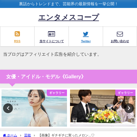
裏話からトレンドまで、芸能界の最新情報を一挙公開！
エンタメスコープ
RSS
当サイトについて
Twitter
お問い合わせ
当ブログはアフィリエイト広告を紹介しています。
女優・アイドル・モデル《Gallery》
ギャラリー
ギャラリー
ホーム
芸能
【画像】ギチギチに実ったメロン...♡