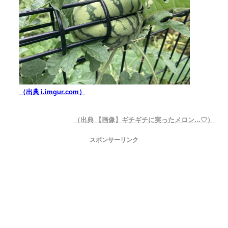
（出典 i.imgur.com）
（出典 【画像】ギチギチに実ったメロン...♡）
スポンサーリンク