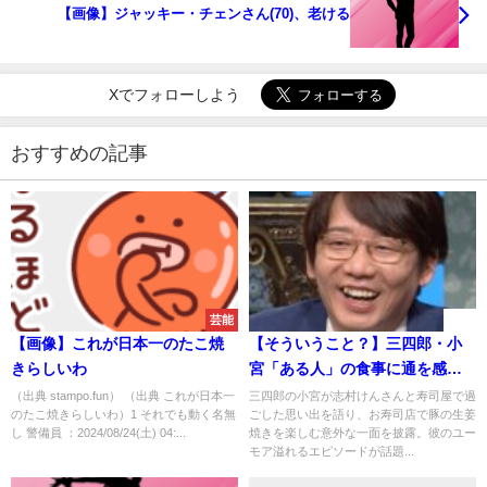
【画像】ジャッキー・チェンさん(70)、老ける
Xでフォローしよう
おすすめの記事
芸能
速報
【画像】これが日本一のたこ焼
【そういうこと？】三四郎・小
きらしいわ
宮「ある人」の食事に通を感じ
ることに
（出典 stampo.fun） （出典 これが日本一
三四郎の小宮が志村けんさんと寿司屋で過
のたこ焼きらしいわ）1 それでも動く名無
ごした思い出を語り、お寿司店で豚の生姜
し 警備員 ：2024/08/24(土) 04:...
焼きを楽しむ意外な一面を披露。彼のユー
モア溢れるエピソードが話題...