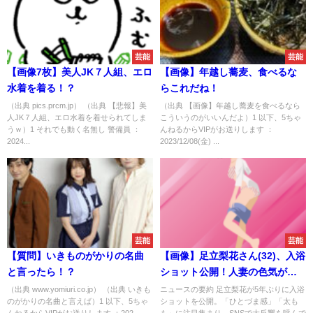
芸能
芸能
【画像7枚】美人JK７人組、エロ
【画像】年越し蕎麦、食べるな
水着を着る！？
らこれだね！
（出典 pics.prcm.jp） （出典 【悲報】美
（出典 【画像】年越し蕎麦を食べるなら
人JK７人組、エロ水着を着せられてしま
こういうのがいいんだよ）1 以下、5ちゃ
うｗ）1 それでも動く名無し 警備員 ：
んねるからVIPがお送りします ：
2024...
2023/12/08(金) ...
芸能
芸能
【質問】いきものがかりの名曲
【画像】足立梨花さん(32)、入浴
と言ったら！？
ショット公開！人妻の色気がす
ごすぎるｗｗｗ
（出典 www.yomiuri.co.jp） （出典 いきも
ニュースの要約 足立梨花が5年ぶりに入浴
のがかりの名曲と言えば）1 以下、5ちゃ
ショットを公開。「ひとづま感」「太も