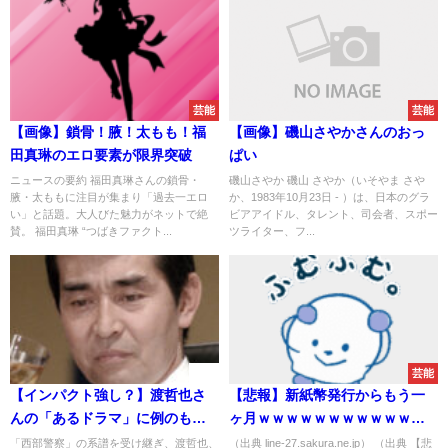
芸能
芸能
【画像】鎖骨！腋！太もも！福
【画像】磯山さやかさんのおっ
田真琳のエロ要素が限界突破
ぱい
ニュースの要約 福田真琳さんの鎖骨・
磯山さやか 磯山 さやか（いそやま さや
腋・太ももに注目が集まり「過去一エロ
か、1983年10月23日 - ）は、日本のグラ
い」と話題。大人びた魅力がネットで絶
ビアアイドル、タレント、司会者、スポー
賛。 福田真琳 “つばきファクト...
ツライター、フ...
速報
芸能
【インパクト強し？】渡哲也さ
【悲報】新紙幣発行からもう一
んの「あるドラマ」に例のもの
ヶ月ｗｗｗｗｗｗｗｗｗｗｗｗ
が強く記憶に残っていることに
ｗｗ
「西部警察」の系譜を受け継ぎ、渡哲也、
（出典 line-27.sakura.ne.jp） （出典 【悲