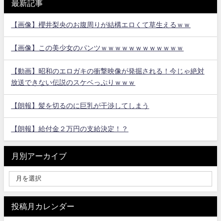
最新記事
【画像】櫻井梨央のお腹周りが結構エロくて草生えるｗｗ
【画像】この美少女のパンツｗｗｗｗｗｗｗｗｗｗｗｗ
【動画】昭和のエロガキの衝撃映像が発掘される！今じゃ絶対
放送できない伝説のスケベっぷりｗｗｗ
【朗報】髪を切るのに巨乳が干渉してしまう
【朗報】給付金２万円の支給決定！？
月別アーカイブ
投稿月カレンダー