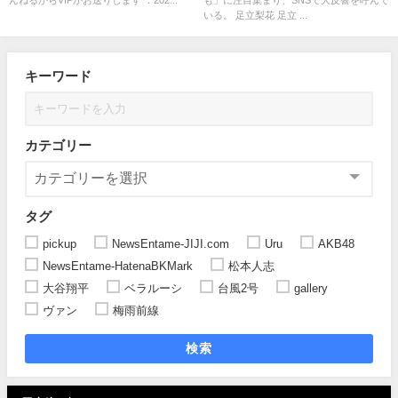
んねるからVIPがお送りします ：202...
も」に注目集まり、SNSで大反響を呼んで
いる。 足立梨花 足立 ...
キーワード
カテゴリー
タグ
pickup
NewsEntame-JIJI.com
Uru
AKB48
NewsEntame-HatenaBKMark
松本人志
大谷翔平
ベラルーシ
台風2号
gallery
ヴァン
梅雨前線
検索