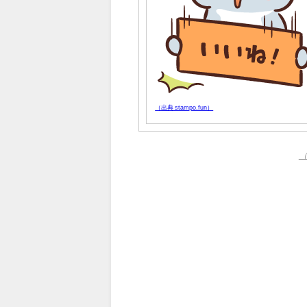
（出典 stampo.fun）