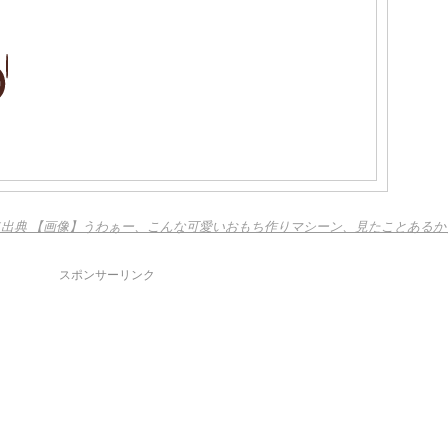
（出典 【画像】うわぁー、こんな可愛いおもち作りマシーン、見たことあるか
スポンサーリンク