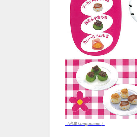
（出典 i.imgur.com）