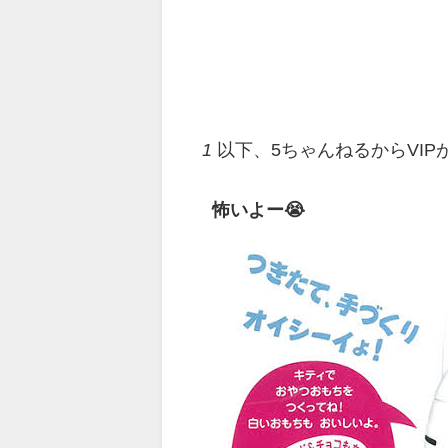
1
以下、5ちゃんねるからVI
怖いよー😭