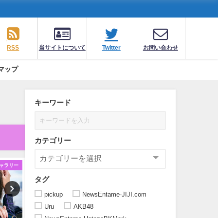
RSS
当サイトについて
Twitter
お問い合わせ
マップ
キーワード
カテゴリー
ャラリー
ギャラリー
ギ
タグ
pickup
NewsEntame-JIJI.com
Uru
AKB48