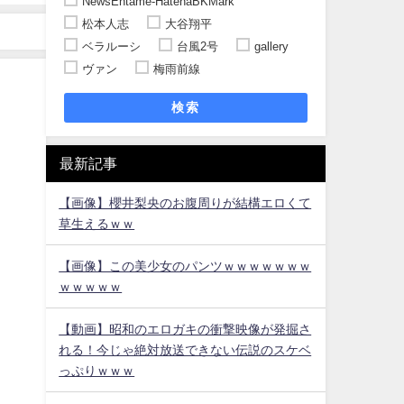
NewsEntame-HatenaBKMark
松本人志
大谷翔平
ベラルーシ
台風2号
gallery
ヴァン
梅雨前線
検索
最新記事
【画像】櫻井梨央のお腹周りが結構エロくて
草生えるｗｗ
【画像】この美少女のパンツｗｗｗｗｗｗｗ
ｗｗｗｗｗ
【動画】昭和のエロガキの衝撃映像が発掘さ
れる！今じゃ絶対放送できない伝説のスケベ
っぷりｗｗｗ