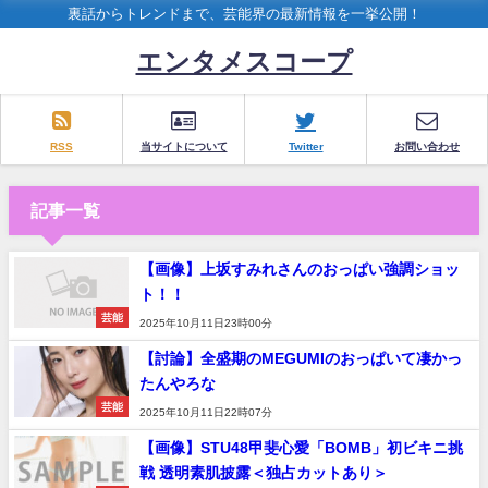
裏話からトレンドまで、芸能界の最新情報を一挙公開！
エンタメスコープ
RSS
当サイトについて
Twitter
お問い合わせ
記事一覧
【画像】上坂すみれさんのおっぱい強調ショッ
ト！！
芸能
2025年10月11日23時00分
【討論】全盛期のMEGUMIのおっぱいて凄かっ
たんやろな
芸能
2025年10月11日22時07分
【画像】STU48甲斐心愛「BOMB」初ビキニ挑
戦 透明素肌披露＜独占カットあり＞