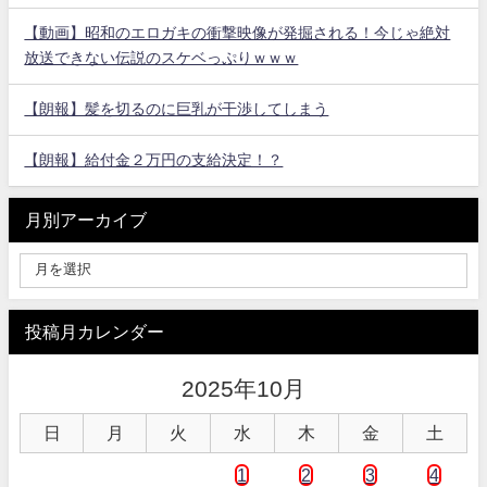
【動画】昭和のエロガキの衝撃映像が発掘される！今じゃ絶対
放送できない伝説のスケベっぷりｗｗｗ
【朗報】髪を切るのに巨乳が干渉してしまう
【朗報】給付金２万円の支給決定！？
月別アーカイブ
投稿月カレンダー
2025年10月
日
月
火
水
木
金
土
1
2
3
4