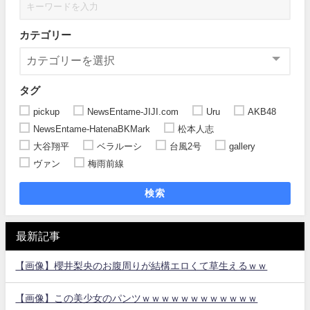
カテゴリー
タグ
pickup
NewsEntame-JIJI.com
Uru
AKB48
NewsEntame-HatenaBKMark
松本人志
大谷翔平
ベラルーシ
台風2号
gallery
ヴァン
梅雨前線
検索
最新記事
【画像】櫻井梨央のお腹周りが結構エロくて草生えるｗｗ
【画像】この美少女のパンツｗｗｗｗｗｗｗｗｗｗｗｗ