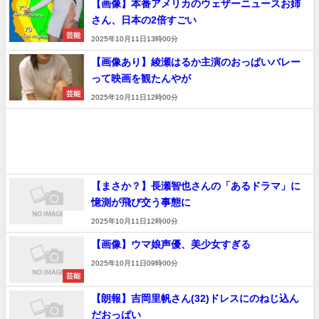
【画像】本番アメリカのウェザーニュースお姉
さん、日本の2倍すごい
芸能
2025年10月11日13時00分
【画像あり】綾瀬はるか主演のおっぱいバレー
って映画を観たんやが
芸能
2025年10月11日12時00分
【まさか？】長瀬智也さんの「あるドラマ」に
憶測が飛び交う事態に
速報
2025年10月11日12時00分
【画像】ウマ娘声優、美少女すぎる
2025年10月11日09時00分
芸能
【朗報】吉岡里帆さん(32)ドレスにのねじ込ん
だおっぱい