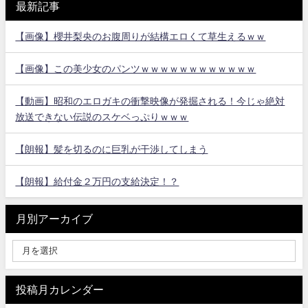
最新記事
【画像】櫻井梨央のお腹周りが結構エロくて草生えるｗｗ
【画像】この美少女のパンツｗｗｗｗｗｗｗｗｗｗｗｗ
【動画】昭和のエロガキの衝撃映像が発掘される！今じゃ絶対
放送できない伝説のスケベっぷりｗｗｗ
【朗報】髪を切るのに巨乳が干渉してしまう
【朗報】給付金２万円の支給決定！？
月別アーカイブ
投稿月カレンダー