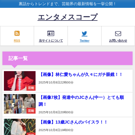
裏話からトレンドまで、芸能界の最新情報を一挙公開！
エンタメスコープ
RSS
当サイトについて
Twitter
お問い合わせ
記事一覧
【画像】林仁愛ちゃんが久々にガチ眼鏡！！
2025年10月8日22時00分
芸能
【画像7枚】発達中のJCさん(中一）とても順
調！
芸能
2025年10月8日20時00分
【画像】13歳JCさんのパイスラ！！
2025年10月8日19時00分