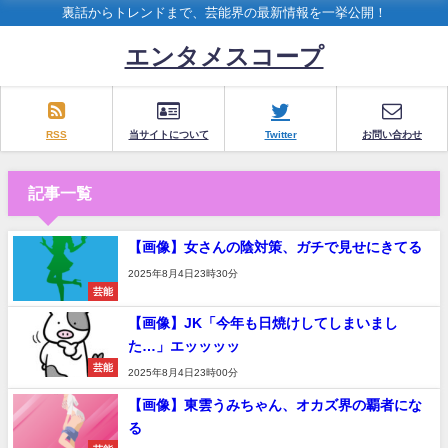
裏話からトレンドまで、芸能界の最新情報を一挙公開！
エンタメスコープ
RSS
当サイトについて
Twitter
お問い合わせ
記事一覧
【画像】女さんの陰対策、ガチで見せにきてる
2025年8月4日23時30分
芸能
【画像】JK「今年も日焼けしてしまいまし
た…」エッッッッ
芸能
2025年8月4日23時00分
【画像】東雲うみちゃん、オカズ界の覇者にな
る