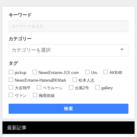
キーワード
カテゴリー
タグ
pickup
NewsEntame-JIJI.com
Uru
AKB48
NewsEntame-HatenaBKMark
松本人志
大谷翔平
ベラルーシ
台風2号
gallery
ヴァン
梅雨前線
検索
最新記事