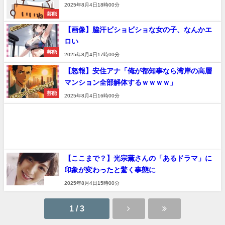
2025年8月4日18時00分
芸能
【画像】脇汗ビショビショな女の子、なんかエ
ロい
芸能
2025年8月4日17時00分
【怒報】安住アナ「俺が都知事なら湾岸の高層
マンション全部解体するｗｗｗｗ」
芸能
2025年8月4日16時00分
【ここまで？】光宗薫さんの「あるドラマ」に
印象が変わったと驚く事態に
速報
2025年8月4日15時00分
1 / 3