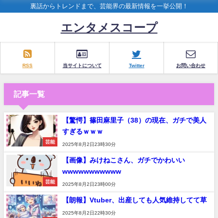
裏話からトレンドまで、芸能界の最新情報を一挙公開！
エンタメスコープ
RSS
当サイトについて
Twitter
お問い合わせ
記事一覧
【驚愕】篠田麻里子（38）の現在、ガチで美人
すぎるｗｗｗ
芸能
2025年8月2日23時30分
【画像】みけねこさん、ガチでかわいい
wwwwwwwwwww
芸能
2025年8月2日23時00分
【朗報】Vtuber、出産しても人気維持してて草
2025年8月2日22時30分