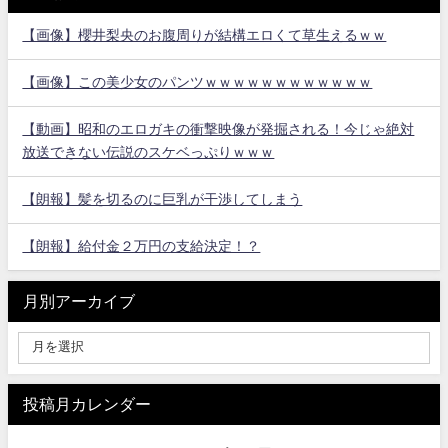
【画像】櫻井梨央のお腹周りが結構エロくて草生えるｗｗ
【画像】この美少女のパンツｗｗｗｗｗｗｗｗｗｗｗｗ
【動画】昭和のエロガキの衝撃映像が発掘される！今じゃ絶対
放送できない伝説のスケベっぷりｗｗｗ
【朗報】髪を切るのに巨乳が干渉してしまう
【朗報】給付金２万円の支給決定！？
月別アーカイブ
投稿月カレンダー