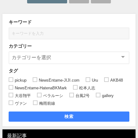
キーワード
カテゴリー
タグ
pickup
NewsEntame-JIJI.com
Uru
AKB48
NewsEntame-HatenaBKMark
松本人志
大谷翔平
ベラルーシ
台風2号
gallery
ヴァン
梅雨前線
検索
最新記事