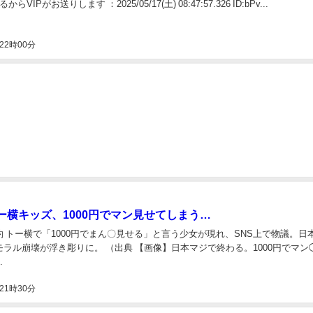
VIPがお送りします ：2025/05/17(土) 08:47:57.326 ID:bPv...
22時00分
ー横キッズ、1000円でマン見せてしまう…
 トー横で「1000円でまん〇見せる」と言う少女が現れ、SNS上で物議。日
ラル崩壊が浮き彫りに。 （出典 【画像】日本マジで終わる。1000円でマン
.
21時30分