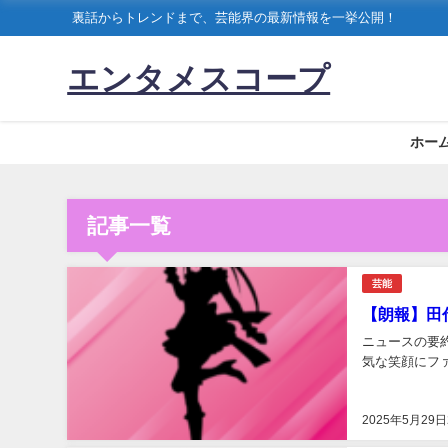
裏話からトレンドまで、芸能界の最新情報を一挙公開！
エンタメスコープ
ホー
記事一覧
芸能
【朗報】田
ニュースの要約
気な笑顔にファン
2025年5月29日