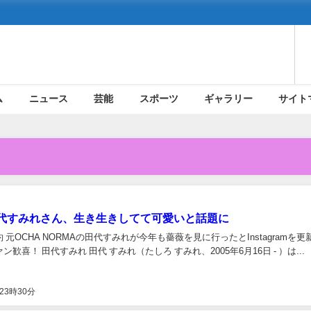
ム
ニュース
芸能
スポーツ
ギャラリー
サイト
代すみれさん、生き生きしてて可愛いと話題に
 元OCHA NORMAの田代すみれが今年も薔薇を見に行ったとInstagramを更
歓喜！ 田代すみれ 田代 すみれ（たしろ すみれ、2005年6月16日 - ）は...
23時30分