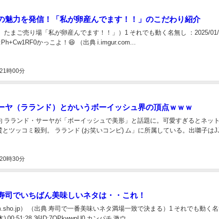
の魅力を発信！「私が卵産んでます！！」のこだわり紹介
】たまご売り場「私が卵産んでます！！」）1 それでも動く名無し ：2025/01/1
 ID:Ph+Cw1RF0かっこよ！😆 （出典 i.imgur.com...
21時00分
ーヤ（ラランド）とかいうボーイッシュ界の頂点ｗｗｗ
約 ラランド・サーヤが「ボーイッシュで美形」と話題に。可愛すぎるとネッ
とツッコミ殺到。 ラランド (お笑いコンビ) ム」に所属している。出囃子はJ
20時30分
寿司でいちばん美味しいネタは・・これ！
um.sho.jp） （出典 寿司で一番美味いネタ満場一致で決まる）1 それでも動く
(木) 00:51:28.36ID:7OPkwwpU0 カンパチ 激ウ...