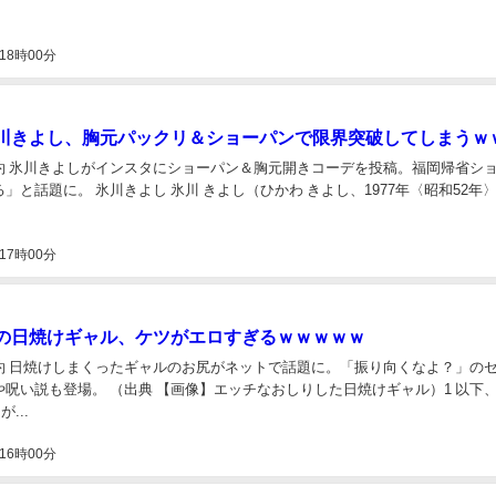
18時00分
川きよし、胸元パックリ＆ショーパンで限界突破してしまうｗ
約 氷川きよしがインスタにショーパン＆胸元開きコーデを投稿。福岡帰省シ
」と話題に。 氷川きよし 氷川 きよし（ひかわ きよし、1977年〈昭和52年〉
17時00分
の日焼けギャル、ケツがエロすぎるｗｗｗｗｗ
約 日焼けしまくったギャルのお尻がネットで話題に。「振り向くなよ？」の
呪い説も登場。 （出典 【画像】エッチなおしりした日焼けギャル）1 以下、
...
16時00分