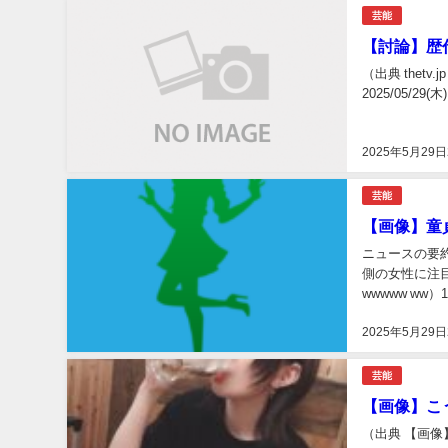
芸能
【討論】歴
（出典 thet
2025/05/29(木
2025年5月29日
芸能
【画像】童
ニュースの要
側の女性に注
wwwww ww）1
2025年5月29日
芸能
【画像】こ
（出典 【画