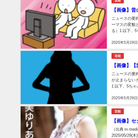
芸能
【画像】昔
ニュースの要
ーマスの変貌
る）1 以下、5ち
2025年5月29日
芸能
【画像】【
ニュースの要
が止まらない
1 以下、5ちゃん
2025年5月29日
芸能
【画像】セ
（出典 m.me
2025/05/29(木