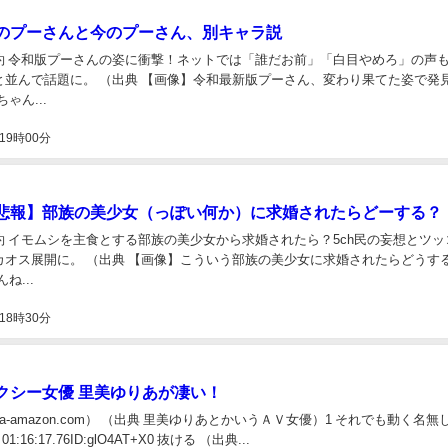
のプーさんと今のプーさん、別キャラ説
約 令和版プーさんの姿に衝撃！ネットでは「誰だお前」「白目やめろ」の声
と並んで話題に。 （出典 【画像】令和最新版プーさん、変わり果てた姿で発
ゃん...
19時00分
悲報】部族の美少女（っぽい何か）に求婚されたらどーする？
約 イモムシを主食とする部族の美少女から求婚されたら？5ch民の妄想とツッ
カオス展開に。 （出典 【画像】こういう部族の美少女に求婚されたらどうす
ね...
18時30分
クシー女優 里美ゆりあが凄い！
dia-amazon.com） （出典 里美ゆりあとかいうＡＶ女優）1 それでも動く名無
) 01:16:17.76ID:glO4AT+X0 抜ける （出典...