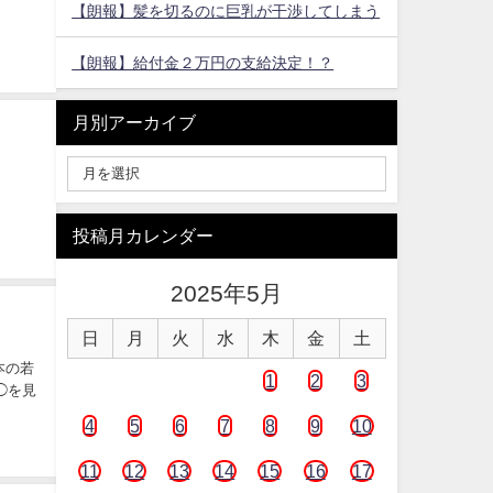
【朗報】髪を切るのに巨乳が干渉してしまう
【朗報】給付金２万円の支給決定！？
月別アーカイブ
投稿月カレンダー
2025年5月
日
月
火
水
木
金
土
本の若
1
2
3
◯を見
4
5
6
7
8
9
10
11
12
13
14
15
16
17