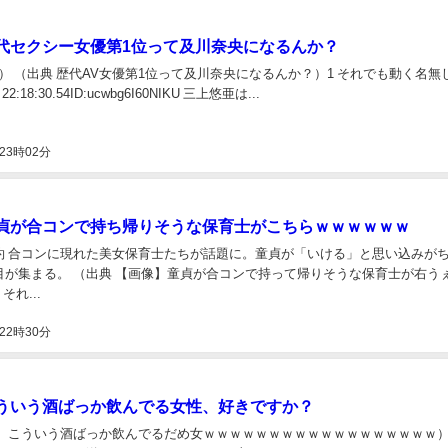
代セクシー女優第1位って及川奈央になるんか？
v.jp） （出典 歴代AV女優第1位って及川奈央になるんか？）1 それでも動く名無
) 22:18:30.54ID:ucwbg6I60NIKU 三上悠亜は...
23時02分
貞が合コンで持ち帰りそうな保育士がこちらｗｗｗｗｗｗ
約 合コンに現れた美女保育士たちが話題に。童貞が「いける」と思い込みが
目が集まる。 （出典 【画像】童貞が合コンで持って帰りそうな保育士が右う
 それ...
22時30分
ういう酒ばっか飲んでる女性、好きですか？
像】こういう酒ばっか飲んでるだめ女ｗｗｗｗｗｗｗｗｗｗｗｗｗｗｗｗｗｗ）