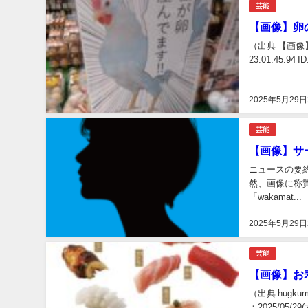
芸能
【画像】卵
（出典 【画像
23:01:45.94
2025年5月29日
芸能
【画像】サ
ニュースの要
然、画像に称賛
「wakamat...
2025年5月29日
芸能
【画像】お
（出典 hugk
：2025/05/29