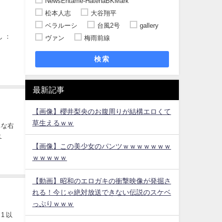
NewsEntame-HatenaBKMark
松本人志
大谷翔平
ベラルーシ
台風2号
gallery
し ：
ヴァン
梅雨前線
検索
最新記事
【画像】櫻井梨央のお腹周りが結構エロくて
草生えるｗｗ
ちな右
ぇ
【画像】この美少女のパンツｗｗｗｗｗｗｗ
ｗｗｗｗｗ
【動画】昭和のエロガキの衝撃映像が発掘さ
れる！今じゃ絶対放送できない伝説のスケベ
っぷりｗｗｗ
1 以