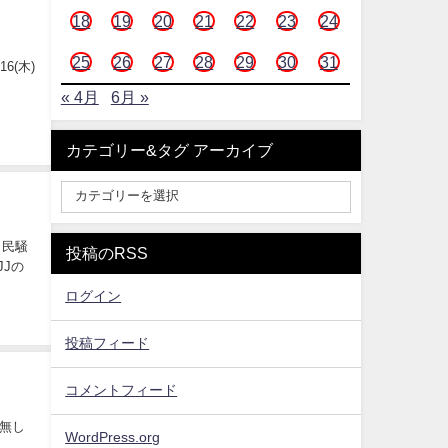
18
19
20
21
22
23
24
25
26
27
28
29
30
31
6(木)
« 4月
6月 »
カテゴリー&タグ アーカイブ
ト民騒
投稿のRSS
JJの
ログイン
投稿フィード
コメントフィード
名無し
WordPress.org