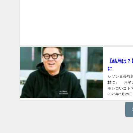
速報
【結局は？
に
シソンヌ長谷
材に」 お笑
モシロいコト”な
2025年5月29日