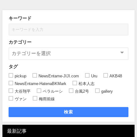
キーワード
カテゴリー
タグ
pickup
NewsEntame-JIJI.com
Uru
AKB48
NewsEntame-HatenaBKMark
松本人志
大谷翔平
ベラルーシ
台風2号
gallery
ヴァン
梅雨前線
検索
最新記事