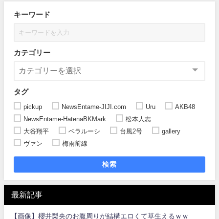
キーワード
カテゴリー
タグ
pickup
NewsEntame-JIJI.com
Uru
AKB48
NewsEntame-HatenaBKMark
松本人志
大谷翔平
ベラルーシ
台風2号
gallery
ヴァン
梅雨前線
検索
最新記事
【画像】櫻井梨央のお腹周りが結構エロくて草生えるｗｗ