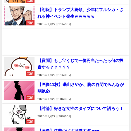
芸能
【朗報】トランプ大統領、少年にフルシカトさ
れる神イベント発生ｗｗｗｗｗ
芸能
2025年1月29日21時30分
【質問】もし宝くじで三億円当たったら何の投
資する？？？？？
芸能
2025年1月29日21時00分
【画像11枚】磯山さやか、胸の谷間でみんなが
悶絶👍
芸能
2025年1月29日20時30分
【討論】好きな女性のタイプについて語ろう！
2025年1月29日20時00分
芸能
【画像】益若つばさ可愛すぎwww