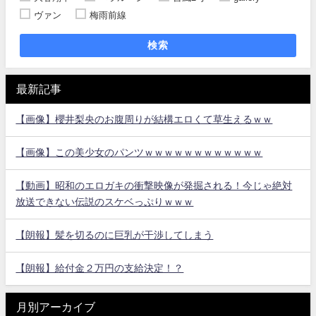
ヴァン
梅雨前線
検索
最新記事
【画像】櫻井梨央のお腹周りが結構エロくて草生えるｗｗ
【画像】この美少女のパンツｗｗｗｗｗｗｗｗｗｗｗｗ
【動画】昭和のエロガキの衝撃映像が発掘される！今じゃ絶対
放送できない伝説のスケベっぷりｗｗｗ
【朗報】髪を切るのに巨乳が干渉してしまう
【朗報】給付金２万円の支給決定！？
月別アーカイブ