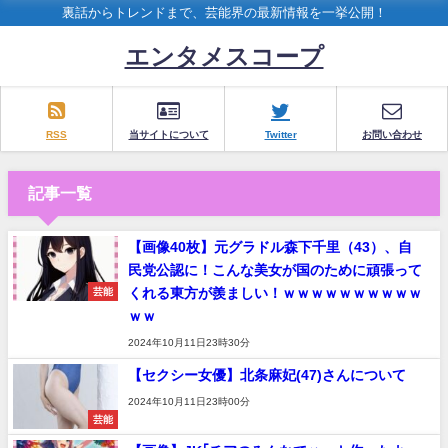
裏話からトレンドまで、芸能界の最新情報を一挙公開！
エンタメスコープ
RSS
当サイトについて
Twitter
お問い合わせ
記事一覧
【画像40枚】元グラドル森下千里（43）、自
民党公認に！こんな美女が国のために頑張って
くれる東方が羨ましい！ｗｗｗｗｗｗｗｗｗｗ
芸能
ｗｗ
2024年10月11日23時30分
【セクシー女優】北条麻妃(47)さんについて
2024年10月11日23時00分
芸能