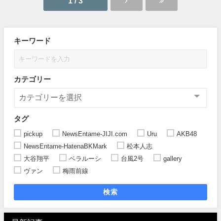
1 / 3
キーワード
カテゴリー
タグ
pickup
NewsEntame-JIJI.com
Uru
AKB48
NewsEntame-HatenaBKMark
松本人志
大谷翔平
ベラルーシ
台風2号
gallery
ヴァン
梅雨前線
検索