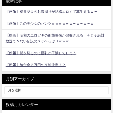
最新記事
【画像】櫻井梨央のお腹周りが結構エロくて草生えるｗｗ
【画像】この美少女のパンツｗｗｗｗｗｗｗｗｗｗｗｗ
【動画】昭和のエロガキの衝撃映像が発掘される！今じゃ絶対
放送できない伝説のスケベっぷりｗｗｗ
【朗報】髪を切るのに巨乳が干渉してしまう
【朗報】給付金２万円の支給決定！？
月別アーカイブ
投稿月カレンダー