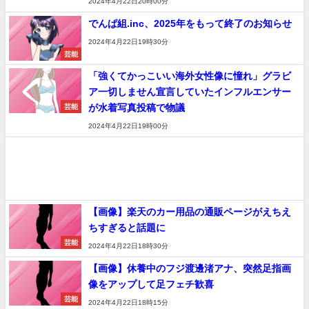
2024年4月22日20時00分
でんぱ組.inc、2025年をもって終了のお知らせ
2024年4月22日19時30分
芸能
「強くてかっこいい海外女性像に憧れ」グラビ
ア一切しません宣言していたインフルエンサー
が水着写真投稿で物議
芸能
2024年4月22日19時00分
【画像】楽天のカー用品の通販ページがえちえ
ちすぎると話題に
芸能
2024年4月22日18時30分
【画像】休養中のフジ渡邊渚アナ、突然足指画
像をアップして足フェチ歓喜
芸能
2024年4月22日18時15分