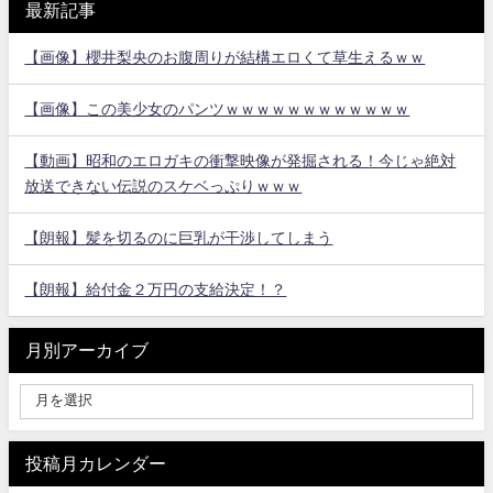
最新記事
【画像】櫻井梨央のお腹周りが結構エロくて草生えるｗｗ
【画像】この美少女のパンツｗｗｗｗｗｗｗｗｗｗｗｗ
【動画】昭和のエロガキの衝撃映像が発掘される！今じゃ絶対
放送できない伝説のスケベっぷりｗｗｗ
【朗報】髪を切るのに巨乳が干渉してしまう
【朗報】給付金２万円の支給決定！？
月別アーカイブ
投稿月カレンダー