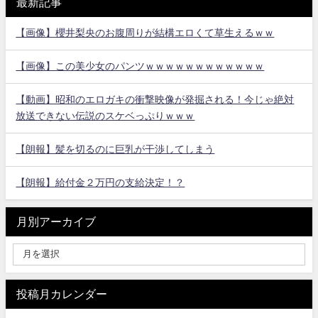
最新記事
【画像】櫻井梨央のお腹周りが結構エロくて草生えるｗｗ
【画像】この美少女のパンツｗｗｗｗｗｗｗｗｗｗｗｗ
【動画】昭和のエロガキの衝撃映像が発掘される！今じゃ絶対
放送できない伝説のスケベっぷりｗｗｗ
【朗報】髪を切るのに巨乳が干渉してしまう
【朗報】給付金２万円の支給決定！？
月別アーカイブ
投稿月カレンダー