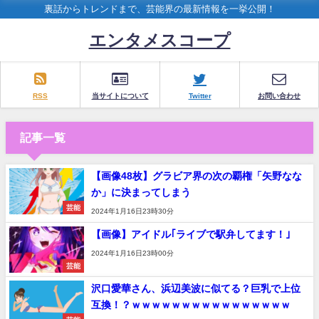
裏話からトレンドまで、芸能界の最新情報を一挙公開！
エンタメスコープ
RSS
当サイトについて
Twitter
お問い合わせ
記事一覧
【画像48枚】グラビア界の次の覇権「矢野なな
か」に決まってしまう
芸能
2024年1月16日23時30分
【画像】アイドル｢ライブで駅弁してます！｣
2024年1月16日23時00分
芸能
沢口愛華さん、浜辺美波に似てる？巨乳で上位
互換！？ｗｗｗｗｗｗｗｗｗｗｗｗｗｗｗｗ