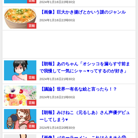
芸能
2024年1月16日22時30分
【画像】巨大かき揚げとかいう謎のジャンル
2024年1月16日22時00分
芸能
【朗報】あのちゃん「オシッコを漏らす寸前ま
で我慢して一気にシャ～♥ってするのが好き」
芸能
2024年1月16日21時30分
【議論】世界一有名な絵と言ったら！？
2024年1月16日21時00分
芸能
【朗報】みけねこ（元るしあ）さん声優デビュ
ーしてしまう♥
芸能
2024年1月16日20時30分
【画像】バターラーメン、これはうまそう🤤