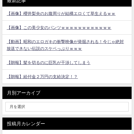
最新記事
【画像】櫻井梨央のお腹周りが結構エロくて草生えるｗｗ
【画像】この美少女のパンツｗｗｗｗｗｗｗｗｗｗｗｗ
【動画】昭和のエロガキの衝撃映像が発掘される！今じゃ絶対
放送できない伝説のスケベっぷりｗｗｗ
【朗報】髪を切るのに巨乳が干渉してしまう
【朗報】給付金２万円の支給決定！？
月別アーカイブ
投稿月カレンダー