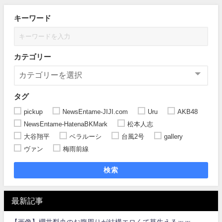
キーワード
カテゴリー
タグ
pickup
NewsEntame-JIJI.com
Uru
AKB48
NewsEntame-HatenaBKMark
松本人志
大谷翔平
ベラルーシ
台風2号
gallery
ヴァン
梅雨前線
検索
最新記事