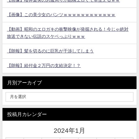
【画像】櫻井梨央のお腹周りが結構エロくて草生えるｗｗ
【画像】この美少女のパンツｗｗｗｗｗｗｗｗｗｗｗｗ
【動画】昭和のエロガキの衝撃映像が発掘される！今じゃ絶対
放送できない伝説のスケベっぷりｗｗｗ
【朗報】髪を切るのに巨乳が干渉してしまう
【朗報】給付金２万円の支給決定！？
月別アーカイブ
投稿月カレンダー
2024年1月